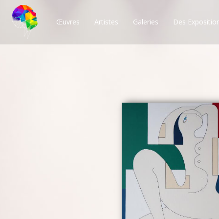
Œuvres
Artistes
Galeries
Des Expositio