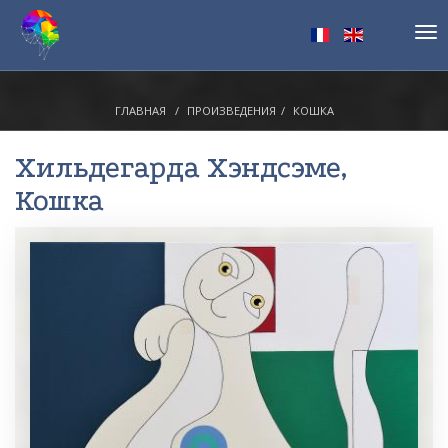
Tog
nav
ГЛАВНАЯ
ПРОИЗВЕДЕНИЯ
КОШКА
Хильдегарда Хэндсэме
,
Кошка