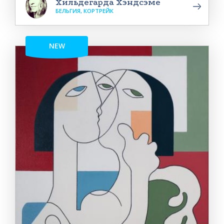
Хильдегарда Хэндсэме
БЕЛЬГИЯ, КОРТРЕЙК
NEW