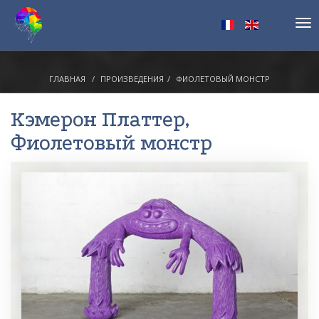
Tog
nav
ГЛАВНАЯ
ПРОИЗВЕДЕНИЯ
ФИОЛЕТОВЫЙ МОНСТР
Кэмерон Платтер
,
Фиолетовый монстр