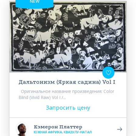
NEW
Дальтонизм (Яркая садина) Vol I
Оригинальное название произведения: Color
Blind (Vivid Raw) Vol I /...
Запросить цену
Кэмерон Платтер
ЮЖНАЯ АФРИКА, КВАЗУЛУ-НАТАЛ