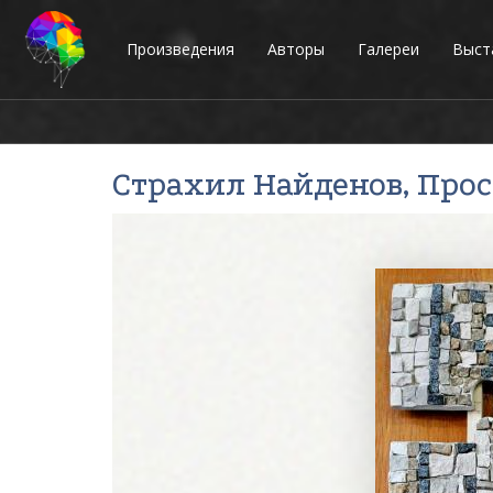
Произведения
Авторы
Галереи
Выст
Страхил Найденов
, Про