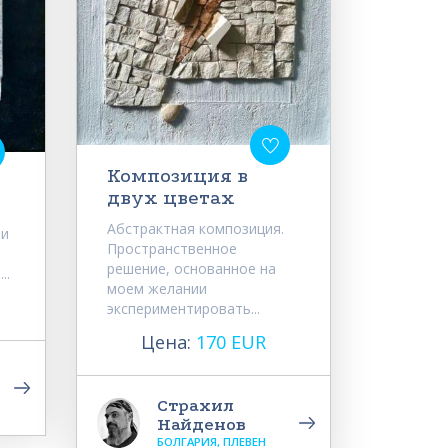
Композиция в
двух цветах
Абстрактная композиция.
ми
Пространственное
решение, основанное на
..
моем желании
экспериментировать...
Цена:
170 EUR
Страхил
Найденов
БОЛГАРИЯ, ПЛЕВЕН