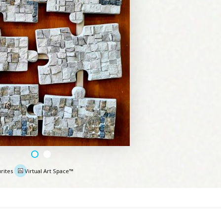
rites
Virtual Art Space™
e