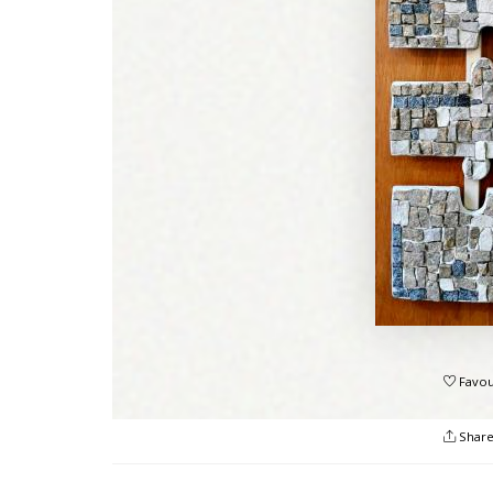
Favou
Shar