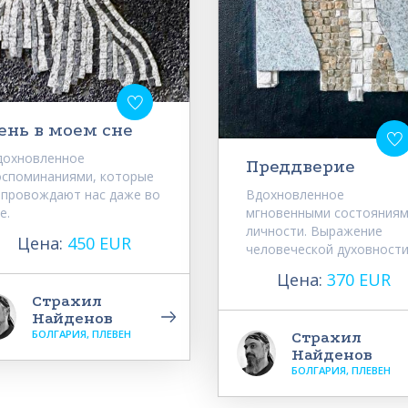
ень в моем сне
дохновленное
Преддверие
оспоминаниями, которые
опровождают нас даже во
Вдохновленное
е.
мгновенными состояния
личности. Выражение
Цена:
450 EUR
человеческой духовности.
Цена:
370 EUR
Страхил
Найденов
БОЛГАРИЯ, ПЛЕВЕН
Страхил
Найденов
БОЛГАРИЯ, ПЛЕВЕН