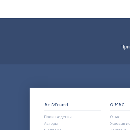
При
ArtWizard
О НАС
Произведения
О нас
Авторы
Условия и