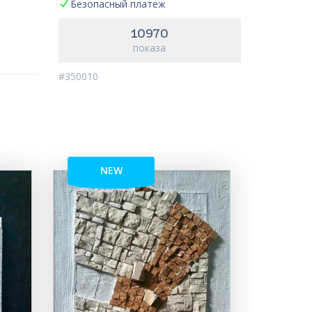
Безопасный платеж
10970
показа
#350010
NEW