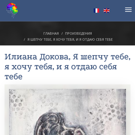
Tog
nav
ГЛАВНАЯ
ПРОИЗВЕДЕНИЯ
Я ШЕПЧУ ТЕБЕ, Я ХОЧУ ТЕБЯ, И Я ОТДАЮ СЕБЯ ТЕБЕ
Илиана Докова
, Я шепчу тебе,
я хочу тебя, и я отдаю себя
тебе