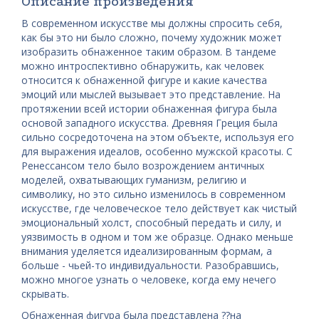
Описание произведения
В современном искусстве мы должны спросить себя,
как бы это ни было сложно, почему художник может
изобразить обнаженное таким образом. В тандеме
можно интроспективно обнаружить, как человек
относится к обнаженной фигуре и какие качества
эмоций или мыслей вызывает это представление. На
протяжении всей истории обнаженная фигура была
основой западного искусства. Древняя Греция была
сильно сосредоточена на этом объекте, используя его
для выражения идеалов, особенно мужской красоты. С
Ренессансом тело было возрождением античных
моделей, охватывающих гуманизм, религию и
символику, но это сильно изменилось в современном
искусстве, где человеческое тело действует как чистый
эмоциональный холст, способный передать и силу, и
уязвимость в одном и том же образце. Однако меньше
внимания уделяется идеализированным формам, а
больше - чьей-то индивидуальности. Разобравшись,
можно многое узнать о человеке, когда ему нечего
скрывать.
Обнаженная фигура была представлена ??на