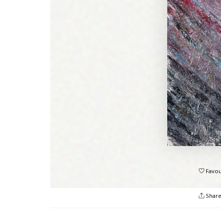
Favou
Shar