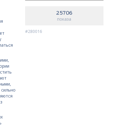
25706
показа
ля
#280016
ет
у
латься
ими,
тории
ьстить
ают
ными,
о сильно
ляются
из
ях
ь