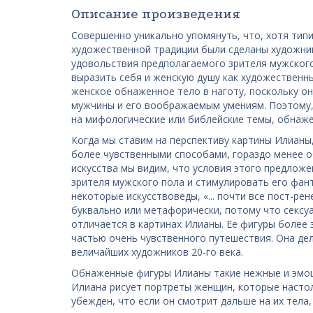
Описание произведения
Совершенно уникально упомянуть, что, хотя ти
художественной традиции были сделаны художни
удовольствия предполагаемого зрителя мужског
выразить себя и женскую душу как художественн
женское обнаженное тело в наготу, поскольку о
мужчины и его воображаемым умениям. Поэтому, 
на мифологические или библейские темы, обнаже
Когда мы ставим на перспективу картины Илиан
более чувственными способами, гораздо менее 
искусства мы видим, что условия этого предлож
зрителя мужского пола и стимулировать его фан
некоторые искусствоведы, «... почти все пост-р
буквально или метафорически, потому что сексуа
отличается в картинах Илианы. Ее фигуры более
частью очень чувственного путешествия. Она дел
величайших художников 20-го века.
Обнаженные фигуры Илианы такие нежные и эмоци
Илиана рисует портреты женщин, которые настол
убежден, что если он смотрит дальше на их тела,