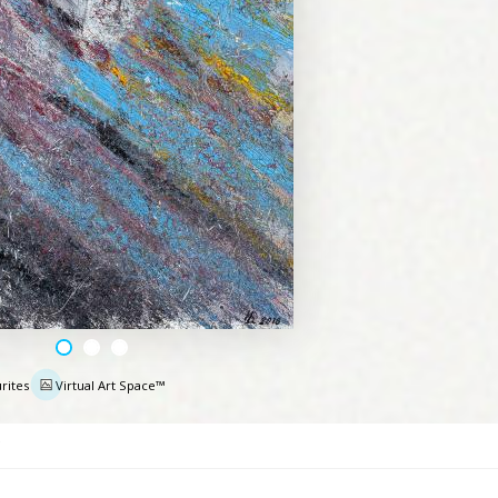
rites
Virtual Art Space™
e