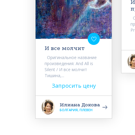
И
п
О
пр
Pr
И все молчит
Оригинальное название
произведения: And All is
Silent / И все молчит
Тишина,...
Запросить цену
Илиана Докова
БОЛГАРИЯ, ПЛЕВЕН