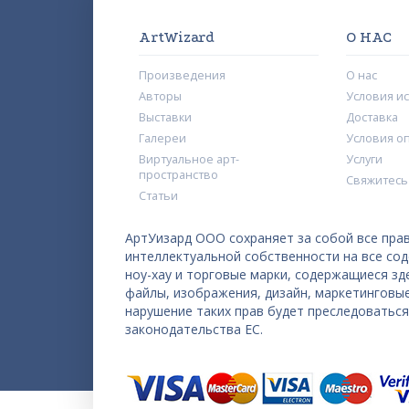
ArtWizard
О НАС
Произведения
О нас
Авторы
Условия и
Выставки
Доставка
Галереи
Условия о
Виртуальное арт-
Услуги
пространство
Свяжитесь
Статьи
АртУизард ООО сохраняет за собой все прав
интеллектуальной собственности на все со
ноу-хау и торговые марки, содержащиеся з
файлы, изображения, дизайн, маркетинговы
нарушение таких прав будет преследоватьс
законодательства ЕС.