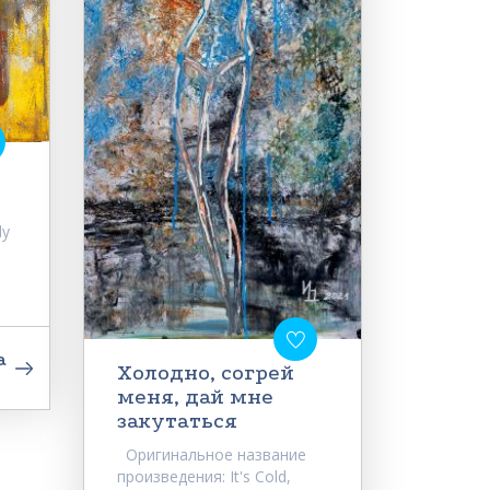
dy
а
Холодно, согрей
меня, дай мне
закутаться
Оригинальное название
произведения: It's Cold,