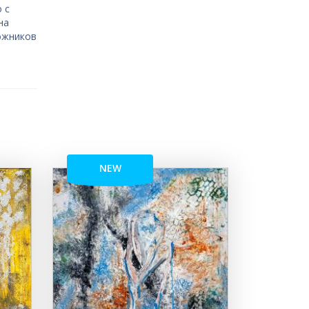
 с
на
дожников
NEW