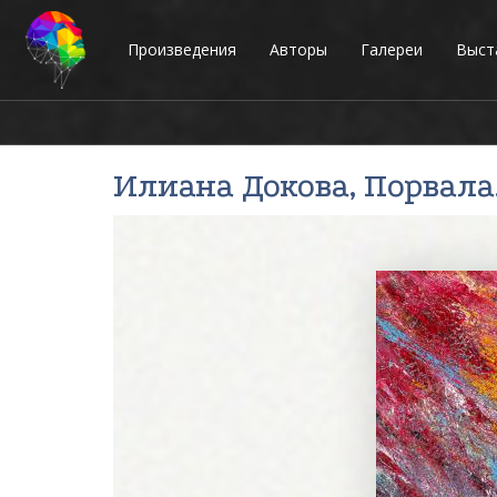
Произведения
Авторы
Галереи
Выст
Илиана Докова
, Порвала