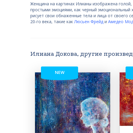
Женщина на картинах Илианы изображена голой, 
простыми эмоциями, как черный эмоциональный х
рисует свои обнаженные тела и лица от своего с
20-го века, такие как
Люсьен Фрейд
и
Амедео Мод
Илиана Докова, другие произве
NEW