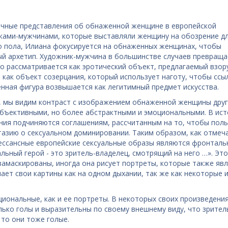
пичные представления об обнаженной женщине в европейской
ками-мужчинами, которые выставляли женщину на обозрение д
о пола, Илиана фокусируется на обнаженных женщинах, чтобы
ый архетип. Художник-мужчина в большинстве случаев превраща
но рассматривается как эротический объект, предлагаемый взор
как объект созерцания, который использует наготу, чтобы ссы
нная фигура возвышается как легитимный предмет искусства.
ы, мы видим контраст с изображением обнаженной женщины друг
объективными, но более абстрактными и эмоциональными. В ис
ения подчиняются соглашениям, рассчитанным на то, чтобы пол
тазию о сексуальном доминировании. Таким образом, как отмеч
енессансные европейские сексуальные образы являются фронталь
льный герой - это зритель-владелец, смотрящий на него …». Эт
 замаскированы, иногда она рисует портреты, которые также яв
ает свои картины как на одном дыхании, так же как некоторые 
ональные, как и ее портреты. В некоторых своих произведени
ько голы и выразительны по своему внешнему виду, что зрител
 то они тоже голые.