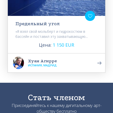
Предельный угол
«Я взял свой мольберт и гидрокостюм в
бассейн и поставил эту захватывающую...
Цена:
1 150 EUR
Хуан Агирре
ИСПАНИЯ, МАДРИД
Стать членом
Присоединяйтесь к нашему дигитальному арт-
обществу бесплатно