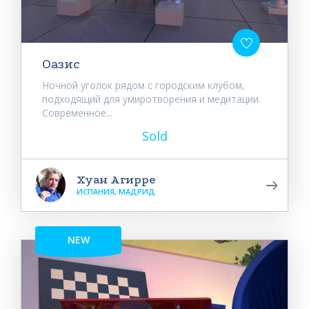
Оазис
Ночной уголок рядом с городским клубом,
подходящий для умиротворения и медитации.
Современное...
Sold
Хуан Агирре
ИСПАНИЯ, МАДРИД
NEW