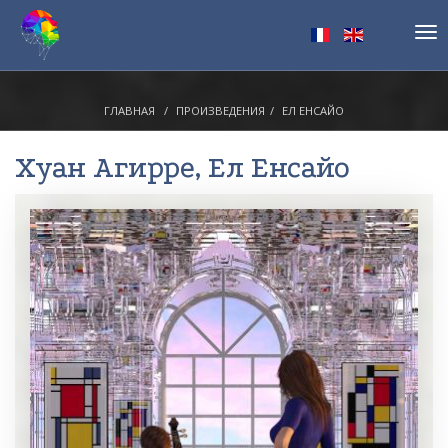
Tog
nav
ГЛАВНАЯ
ПРОИЗВЕДЕНИЯ
ЕЛ ЕНСАЙО
Хуан Агирре
, Ел Енсайо