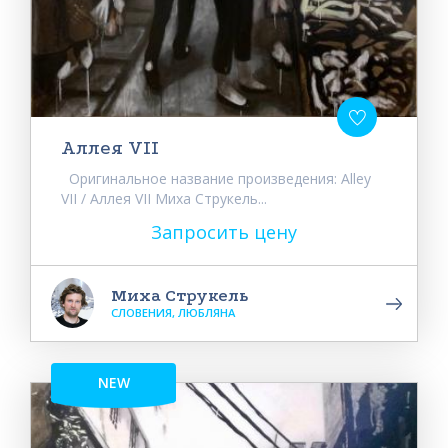
Аллея VII
Оригинальное название произведения: Alley
VII / Аллея VII Миха Струкель...
Запросить цену
Миха Струкель
СЛОВЕНИЯ, ЛЮБЛЯНА
NEW