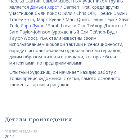
Чарльз Саатчи. Самым известным участником группы
является
Дэмьен Херст
/ Damien Hirst, среди других
участников были Крис Офили / Chris Ofili, Трейси Эмин /
Tracey Emin, Марк Куинн / Marc Quinn, Гэвин Терк / Gavin
Turk,
Сара Лукас
/ Sarah Lucas и Сэм Тейлор-Джонсон /
Sam Taylor-Johnson (урожденный Сэм Тейлор-Вуд /
Taylor-Wood). YBA стали известны своим
использованием шоковой тактики и сенсационности,
наряду с использованием одноразовых материалов,
диким образом жизни и взглядами, которые были
мятежными, но предприимчивыми.
Опытный художник, он начинает каждую работу с
точки зрения художника: с сетки, самого основного
элемента картин и рисунков.
Детали произведения
ГОД ПРОИЗВЕДЕНИЯ
2014