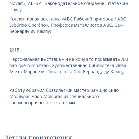
Novart», ALESP - Законодательное собрание штата Сан-
Паулу;
Коллективная выставка «ABC Рабочий пригород / ABC
Subúrbio Operário», Профсоюз металлистов ABC, Сан-
Бернарду-ду-Кампу;
2015 г.
Персональная выставка « Я не хочу это показывать /Eu
nao quero mostrar», Художественная библиотека Илва
Ачето Маранези, Пинакотека Сан-Бернарду-ду-Кампу;
Работу обрамил бразильский мастер-рамщик Сидо
Молдурас /Cido Molduras из специального
сверхпрозрачного стекла 4 мм.
Детали произведения