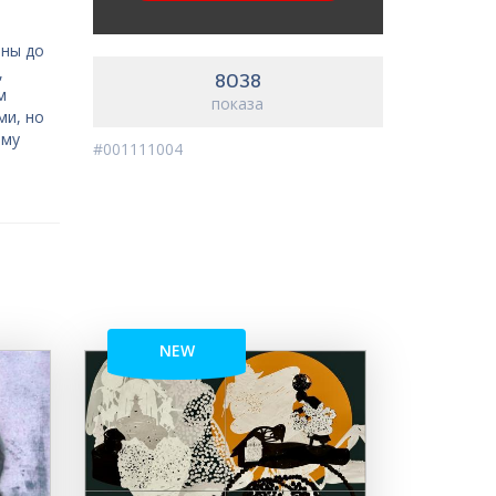
ены до
,
8038
м
показа
ми, но
зму
#001111004
NEW