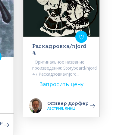
Раскадровка/njord
4
Оригинальное название
произведения: Storyboard/njord
4 / Раскадровка/njord...
Запросить цену
Оливер Дорфер
АВСТРИЯ, ЛИНЦ
р