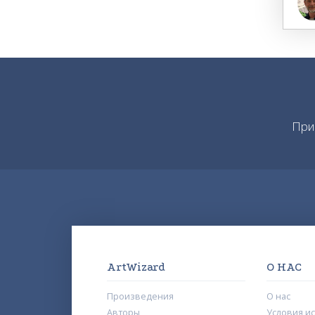
При
ArtWizard
О НАС
Произведения
О нас
Авторы
Условия и