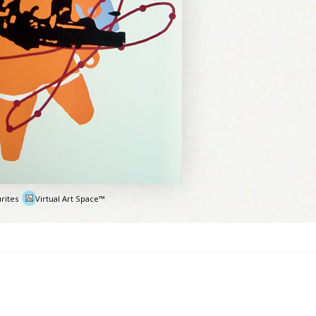
rites
Virtual Art Space™
e