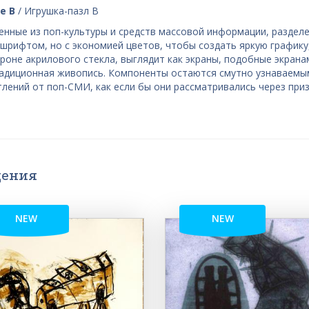
e B
/ Игрушка-пазл B
нные из поп-культуры и средств массовой информации, раздел
рифтом, но с экономией цветов, чтобы создать яркую графику
роне акрилового стекла, выглядит как экраны, подобные экрана
радиционная живопись. Компоненты остаются смутно узнаваемы
ений от поп-СМИ, как если бы они рассматривались через при
дения
NEW
NEW