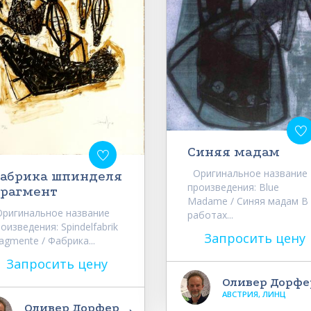
Синяя мадам
Оригинальное название
абрика шпинделя
произведения: Blue
рагмент
Madame / Синяя мадам В
ригинальное название
работах...
оизведения: Spindelfabrik
Запросить цену
agmente / Фабрика...
Запросить цену
Оливер Дорфе
АВСТРИЯ, ЛИНЦ
Оливер Дорфер