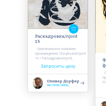
Раскадровка/njord
15
Оригинальное название
произведения: Storyboard/njord
15 / Раскадровка/njord...
Ф
ф
Запросить цену
О
пр
Оливер Дорфер
Fr
АВСТРИЯ, ЛИНЦ