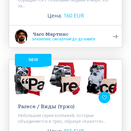
за...
Цена:
160 EUR
Чаго Мартинс
БРАЗИЛИЯ, САН-БЕРНАРДУ-ДУ-КАМПУ
NEW
Parece / Виды (трио)
Небольшая серия коллажей, которые
объединяются в трио, образуя «Кажется»...