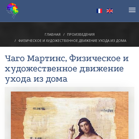
Tog
nav
ГЛАВНАЯ
ПРОИЗВЕДЕНИЯ
ФИЗИЧЕСКОЕ И ХУДОЖЕСТВЕННОЕ ДВИЖЕНИЕ УХОДА ИЗ ДОМА
Чаго Мартинс
, Физическое и
художественное движение
ухода из дома