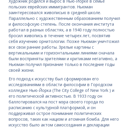
Художник родился и вырос в Нью-Йорке в семье
польских еврейских иммигрантов. Ньюман
заинтересовался живописью в средней школе.
Параллельно с художественным образованием получил
и философскую степень. После окончания института
работал в разных областях, а в 1940 году полностью
бросил живопись в течение четырех лет, посвятив
себя изучению орнитологии. Позже Ньюман уничтожил
все свои ранние работы. Зрелые картины с
вертикальными и горизонтальными линиями сначала
были восприняты зрителями и критиками негативно, а
Ньюман получил признание только в последние годы
своей жизни.
Его подход к искусству был сформирован его
исследованиями в области философии в Городском
колледже Нью-Йорка (The City College of New York ) и
его политической активностью. В 1933 году он
баллотировался на пост мэра своего города по
расписанию с культурной платформой, и он
поддерживал острое понимание политических
вопросов, таких как нацизм и атомная бомба. Для него
искусство было актом самосоздания и декларации