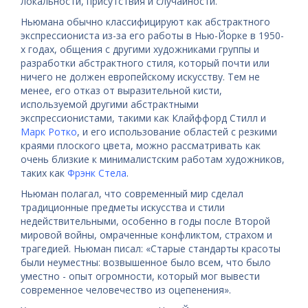
локальности, присутствия и случайности.
Ньюмана обычно классифицируют как абстрактного
экспрессиониста из-за его работы в Нью-Йорке в 1950-
х годах, общения с другими художниками группы и
разработки абстрактного стиля, который почти или
ничего не должен европейскому искусству. Тем не
менее, его отказ от выразительной кисти,
используемой другими абстрактными
экспрессионистами, такими как Клайффорд Стилл и
Марк Ротко
, и его использование областей с резкими
краями плоского цвета, можно рассматривать как
очень близкие к минималистским работам художников,
таких как
Фрэнк Стела
.
Ньюман полагал, что современный мир сделал
традиционные предметы искусства и стили
недействительными, особенно в годы после Второй
мировой войны, омраченные конфликтом, страхом и
трагедией. Ньюман писал: «Старые стандарты красоты
были неуместны: возвышенное было всем, что было
уместно - опыт огромности, который мог вывести
современное человечество из оцепенения».