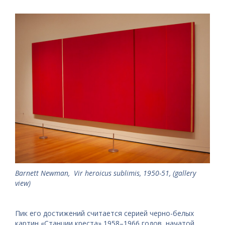
Barnett Newman, Vir heroicus sublimis, 1950-51, (gallery
view)
Пик его достижений считается серией черно-белых
картин «Станции креста» 1958–1966 годов, начатой ​​