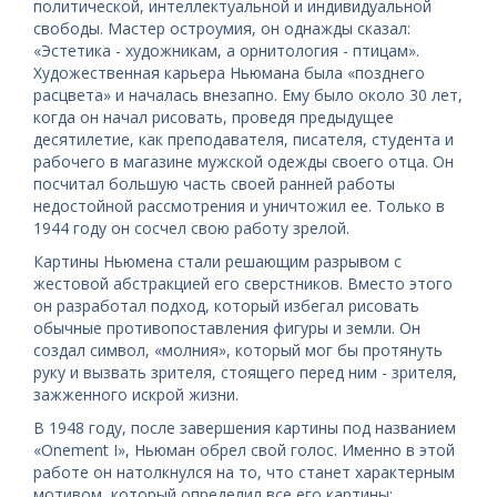
политической, интеллектуальной и индивидуальной
свободы. Мастер остроумия, он однажды сказал:
«Эстетика - художникам, а орнитология - птицам».
Художественная карьера Ньюмана была «позднего
расцвета» и началась внезапно. Ему было около 30 лет,
когда он начал рисовать, проведя предыдущее
десятилетие, как преподавателя, писателя, студента и
рабочего в магазине мужской одежды своего отца. Он
посчитал большую часть своей ранней работы
недостойной рассмотрения и уничтожил ее. Только в
1944 году он сосчел свою работу зрелой.
Картины Ньюмена стали решающим разрывом с
жестовой абстракцией его сверстников. Вместо этого
он разработал подход, который избегал рисовать
обычные противопоставления фигуры и земли. Он
создал символ, «молния», который мог бы протянуть
руку и вызвать зрителя, стоящего перед ним - зрителя,
зажженного искрой жизни.
В 1948 году, после завершения картины под названием
«Onement I», Ньюман обрел свой голос. Именно в этой
работе он натолкнулся на то, что станет характерным
мотивом, который определил все его картины: