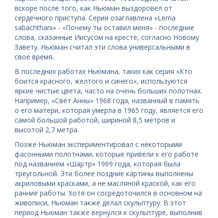
вскоре после того, как Ньюман выздоровел от
сердечного приступа. Серия озаглавлена ​​«Lema
sabachthani» - «Почему ты оставил меня» - последние
слова, сказанные Иисусом на кресте, согласно Новому
Завету. Ньюман считал эти слова универсальными в
свое время.
В последних работах Ньюмана, таких как серия «Кто
боится красного, желтого и синего», используются
яркие чистые цвета, часто на очень больших полотнах.
Например, «Свет Анны» 1968 года, названный в память
о его матери, которая умерла в 1965 году, является его
самой большой работой, шириной 8,5 метров и
высотой 2,7 метра.
Позже Ньюман экспериментировал с некоторыми
фасонными полотнами, которые привели к его работе
под названием «Шартр» 1969 года, которая была
треугольной. Эти более поздние картины выполнены
акриловыми красками, а не масляной краской, как его
ранние работы. Хотя он сосредоточился в основном на
живописи, Ньюман также делал скульптуру. В этот
период Ньюман также вернулся к скульптуре, выполнив