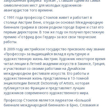
заброшенная фабрика "Вулкан", ставшая одним из самых
символических мест для молодых художников-
авангардистов того времени.
С 1991 года профессор Стоилов живет и работает в
столице Австрии Вене, откуда он основал Международную
биеннале графики в своем родном городе Варне и стал его
первым директором. В том же году он получил престижную
премию «Готфрид фон Гердер» за все свои творческие
работы.
В 2009 году австрийское государство присвоило ему звание
«Профессор» за выдающийся вклад в культурную и
художественную жизнь Австрии. Художник некоторое время
читал лекции в Летней академии искусств в Закинсе, Греция,
и участвовал со своими работами на Дунайском
международном фестивале искусств. Его работы и
художественная жизнь представлены в 13-томной
энциклопедии Benezit Dictionnaly of Artists, которая
публикуется во Франции и представляет лучших
художников современного художественного мира.
Профессор Стоилов является лауреатом «Большой
биеннале международной биеннале» в Брно, Словакия и