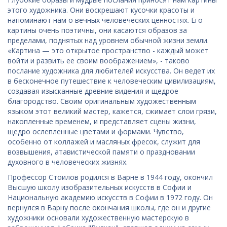
этого художника. Они воскрешают кусочки красоты и
напоминают нам о вечных человеческих ценностях. Его
картины очень поэтичны, они касаются образов за
пределами, поднятых над уровнем обычной жизни земли.
«Картина — это открытое пространство - каждый может
войти и развить ее своим воображением», - таково
послание художника для любителей искусства. Он ведет их
в бесконечное путешествие к человеческим цивилизациям,
создавая изысканные древние видения и щедрое
благородство. Своим оригинальным художественным
языком этот великий мастер, кажется, сжимает слои грязи,
накопленные временем, и представляет сцены жизни,
щедро ослепленные цветами и формами. Чувство,
особенно от коллажей и масляных фресок, служит для
возвышения, атавистической памяти о праздновании
духовного в человеческих жизнях.
Профессор Стоилов родился в Варне в 1944 году, окончил
Высшую школу изобразительных искусств в Софии и
Национальную академию искусств в Софии в 1972 году. Он
вернулся в Варну после окончания школы, где он и другие
художники основали художественную мастерскую в