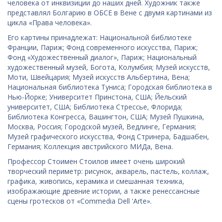
человека от инквизиции до наших дней. Художник также
представлял Болгарию в ОБСЕ в Вене с двумя картинами из
цикла «Права человека».
Его картины принадлежат: Национальной библиотеке
Франции, Париж; Фонд современного искусства, Париж;
Фонд «Художественный диалог», Париж; Национальный
художественный музей, Богота, Колумбия; Музей искусств,
Моти, Швейцария; Музей искусств Альбертина, Вена;
Национальная библиотека Туниса; Городская библиотека в
Нью-Йорке; Университет Принстона, США; Йельский
университет, США; Библиотека Стрессье, Флорида;
Библиотека Конгресса, Вашингтон, США; Музей Пушкина,
Москва, Россия; Городской музей, Ведлинге, Германия;
Музей графического искусства, Фонд Стринера, Бадшабен,
Германия; Коллекция австрийского МИДа, Вена.
Профессор Стоимен Стоилов имеет очень широкий
творческий периметр: рисунок, акварель, пастель, коллаж,
графика, живопись, керамика и смешанная техника,
изображающие древние истории, а также ренессансные
сцены гротесков от «Commedia Dell 'Arte».