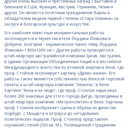
других очень высоких и престижных наград с выставок и
биеннале в США, Франции, Австрии, Германии, Чехии и
других. Он является почетным гражданином Варны и
обладателем медали первой степени «Стара планина» за
заслуги в болгарской культуре и искусстве.
Его наиболее известные монументальные работы
экспонируются в Музее писателя Йордана Йовкова в
Добриче, Болгария - керамическое панно «Мир Йордана
Йовкова» / 800х1000 см /. Другие работы проводятся в
штаб-квартире австралийской компании Spirak, Австралия,
в здании Организации Объединенных Наций и в вестибюле
Международного агентства по атомной энергии в Вене, где
проф. Стойлов экспонирует картину «Древо жизни». Его
работы также являются собственностью Венской торговой
палаты и штаб-квартиры компании "Хенкель" в Вене.
Картина "Вена и ее люди", где проф. Стоилов нарисовал
более 200 знаковых для этого города фигур, проводимых в
штаб-квартире компании «Метрополитен» в Вене. Картины
проф. Стоилов изображает сцены и образы из династии
Хофбург, с Моцарта и Штрауса до сегодняшних
политических лидеров. Проф. Стоилоф представлен
огромной стеной (200 кв. М.), Посвященной страданиям