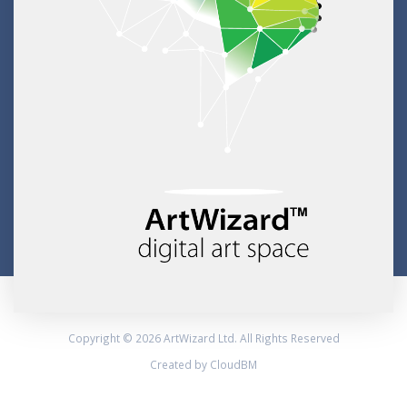
Copyright © 2026 ArtWizard Ltd. All Rights Reserved
Created by CloudBM