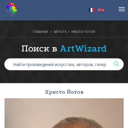
Tog
nav
ГЛАВНАЯ
ARTISTS
HRISTO YOTOV
Поиск в
ArtWizard
Христо Йотов