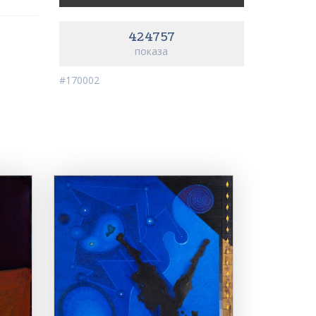
424757
показа
#170002