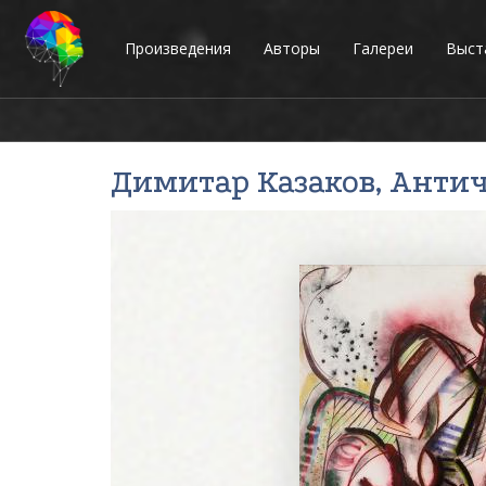
Произведения
Авторы
Галереи
Выст
Димитар Казаков
, Анти