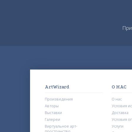
При
ArtWizard
О НАС
Произведения
О нас
Авторы
Условия и
Выставки
Доставка
Галереи
Условия о
Виртуальное арт-
Услуги
пространство