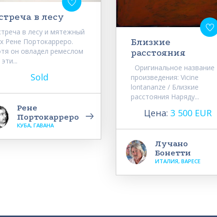
стреча в лесу
стреча в лесу и мятежный
Близкие
ух Рене Портокарреро.
отя он овладел ремеслом
расстояния
 эти...
Оригинальное название
Sold
произведения: Vicine
lontananze / Близкие
расстояния Наряду...
Рене
Цена:
3 500 EUR
Портокарреро
КУБА, ГАВАНА
Лучано
Бонетти
ИТАЛИЯ, ВАРЕСЕ