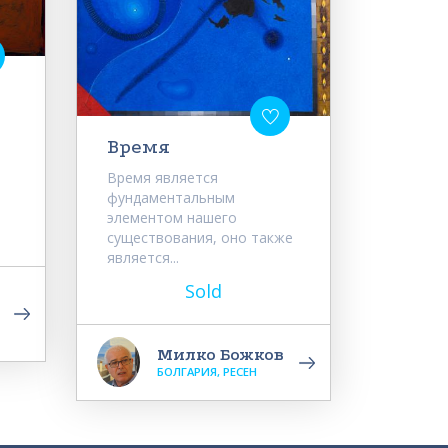
Время
Время является
фундаментальным
элементом нашего
существования, оно также
является...
Sold
Милко Божков
БОЛГАРИЯ, РЕСЕН