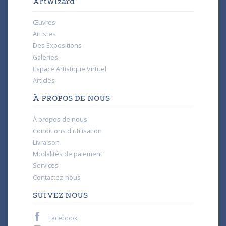
ArtWizard
Œuvres
Artistes
Des Expositions
Galeries
Espace Artistique Virtuel
Articles
À PROPOS DE NOUS
À propos de nous
Conditions d'utilisation
Livraison
Modalités de paiement
Services
Contactez-nous
SUIVEZ NOUS
Facebook