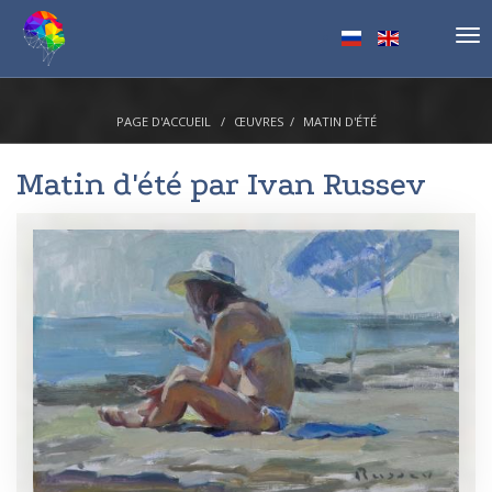
Tog
nav
PAGE D'ACCUEIL
ŒUVRES
MATIN D'ÉTÉ
Matin d'été par
Ivan Russev