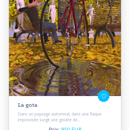
La gota
Dans un paysage automnal, dans une flaque
improvisée surgit une goutte de...
Prix:
850 EUR