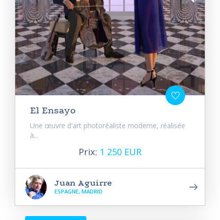
El Ensayo
Une œuvre d'art photoréaliste moderne, réalisée
à...
Prix:
1 250 EUR
Juan Aguirre
ESPAGNE, MADRID