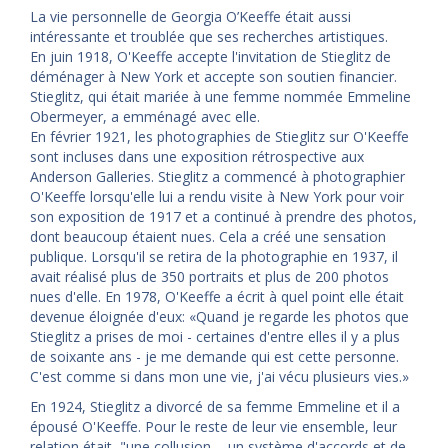
La vie personnelle de Georgia O’Keeffe était aussi
intéressante et troublée que ses recherches artistiques.
En juin 1918, O'Keeffe accepte l'invitation de Stieglitz de
déménager à New York et accepte son soutien financier.
Stieglitz, qui était mariée à une femme nommée Emmeline
Obermeyer, a emménagé avec elle.
En février 1921, les photographies de Stieglitz sur O'Keeffe
sont incluses dans une exposition rétrospective aux
Anderson Galleries. Stieglitz a commencé à photographier
O'Keeffe lorsqu'elle lui a rendu visite à New York pour voir
son exposition de 1917 et a continué à prendre des photos,
dont beaucoup étaient nues. Cela a créé une sensation
publique. Lorsqu'il se retira de la photographie en 1937, il
avait réalisé plus de 350 portraits et plus de 200 photos
nues d'elle. En 1978, O'Keeffe a écrit à quel point elle était
devenue éloignée d'eux: «Quand je regarde les photos que
Stieglitz a prises de moi - certaines d'entre elles il y a plus
de soixante ans - je me demande qui est cette personne.
C'est comme si dans mon une vie, j'ai vécu plusieurs vies.»
En 1924, Stieglitz a divorcé de sa femme Emmeline et il a
épousé O'Keeffe. Pour le reste de leur vie ensemble, leur
relation était, "une collusion ... un système d'accords et de