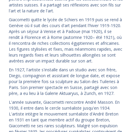
artistes suisses. Il a partagé ses réflexions avec son fils sur
l'art et la nature de l'art.
Giacometti quitte le lycée de Schiers en 1919 puis se rend à
Genève où il suit des cours d'art pendant l'hiver 1919-1920.
Après un séjour à Venise et à Padoue (mai 1920), il se
rendit à Florence et à Rome (automne 1920– été 1921), où
il rencontra de riches collections égyptiennes et africaines.
Les figures stylisées et fixes, mais néanmoins rapides, avec
leurs regards fixes et leurs silhouettes allongées se sont
avérées avoir un impact durable sur son art.
En 1927, l'artiste s'installe dans un studio avec son frère,
Diego, compagnon et assistant de longue date, et expose
pour la première fois sa sculpture au Salon des Tuileries à
Paris. Son premier spectacle en Suisse, partagé avec son
père, a eu lieu à la Galerie Aktuaryus, à Zurich, en 1927.
L'année suivante, Giacometti rencontre André Masson. En
1930, il entre dans le cercle surréaliste jusqu'en 1934.
L'artiste intègre le mouvement surréaliste d'André Breton
en 1931 en tant que membre actif du groupe Breton,
Giacometti ne ses rares sculpteurs. Malgré son expulsion
en février 1935, les procédures surréalistes continuèrent de