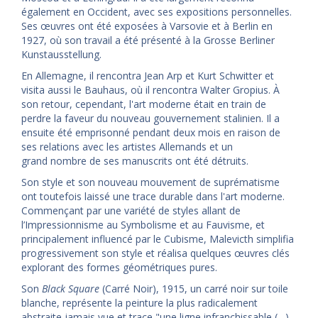
également en Occident, avec ses expositions personnelles.
Ses œuvres ont été exposées à Varsovie et à Berlin en
1927, où son travail a été présenté à la Grosse Berliner
Kunstausstellung.
En Allemagne, il rencontra Jean Arp et Kurt Schwitter et
visita aussi le Bauhaus, où il rencontra Walter Gropius. À
son retour, cependant, l'art moderne était en train de
perdre la faveur du nouveau gouvernement stalinien. Il a
ensuite été emprisonné pendant deux mois en raison de
ses relations avec les artistes Allemands et un
grand nombre de ses manuscrits ont été détruits.
Son style et son nouveau mouvement de suprématisme
ont toutefois laissé une trace durable dans l'art moderne.
Commençant par une variété de styles allant de
l’Impressionnisme au Symbolisme et au Fauvisme, et
principalement influencé par le Cubisme, Malevicth simplifia
progressivement son style et réalisa quelques œuvres clés
explorant des formes géométriques pures.
Son
Black Square
(Carré Noir), 1915, un carré noir sur toile
blanche, représente la peinture la plus radicalement
abstraite jamais vue et trace "une ligne infranchissable (…)