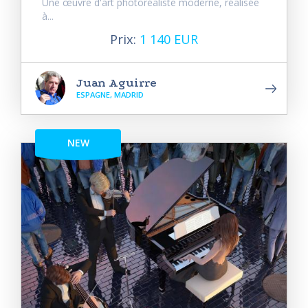
Une œuvre d'art photoréaliste moderne, réalisée
à...
Prix:
1 140 EUR
Juan Aguirre
ESPAGNE, MADRID
NEW