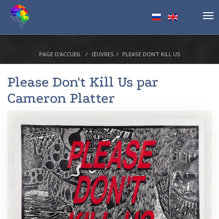
Tog
nav
PAGE D'ACCUEIL
ŒUVRES
PLEASE DON'T KILL US
Please Don't Kill Us par
Cameron Platter