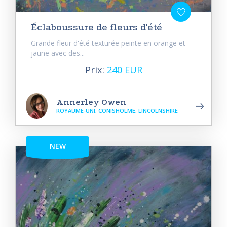
Éclaboussure de fleurs d'été
Grande fleur d'été texturée peinte en orange et
jaune avec des...
Prix:
240 EUR
Annerley Owen
ROYAUME-UNI, CONISHOLME, LINCOLNSHIRE
NEW