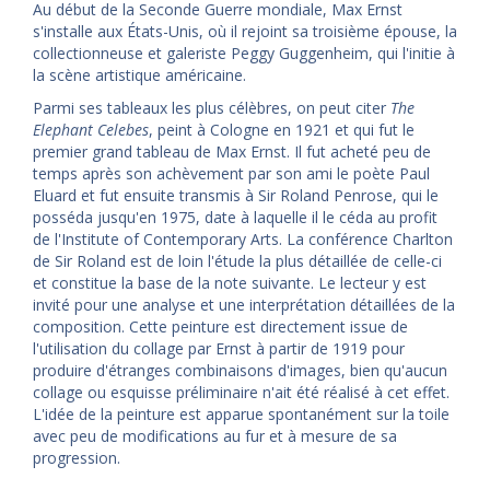
Au début de la Seconde Guerre mondiale, Max Ernst
s'installe aux États-Unis, où il rejoint sa troisième épouse, la
collectionneuse et galeriste Peggy Guggenheim, qui l'initie à
la scène artistique américaine.
Parmi ses tableaux les plus célèbres, on peut citer
The
Elephant Celebes
, peint à Cologne en 1921 et qui fut le
premier grand tableau de Max Ernst. Il fut acheté peu de
temps après son achèvement par son ami le poète Paul
Eluard et fut ensuite transmis à Sir Roland Penrose, qui le
posséda jusqu'en 1975, date à laquelle il le céda au profit
de l'Institute of Contemporary Arts. La conférence Charlton
de Sir Roland est de loin l'étude la plus détaillée de celle-ci
et constitue la base de la note suivante. Le lecteur y est
invité pour une analyse et une interprétation détaillées de la
composition. Cette peinture est directement issue de
l'utilisation du collage par Ernst à partir de 1919 pour
produire d'étranges combinaisons d'images, bien qu'aucun
collage ou esquisse préliminaire n'ait été réalisé à cet effet.
L'idée de la peinture est apparue spontanément sur la toile
avec peu de modifications au fur et à mesure de sa
progression.