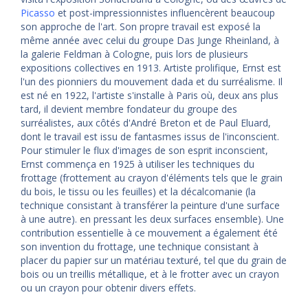
Picasso
et post-impressionnistes influencèrent beaucoup
son approche de l'art. Son propre travail est exposé la
même année avec celui du groupe Das Junge Rheinland, à
la galerie Feldman à Cologne, puis lors de plusieurs
expositions collectives en 1913. Artiste prolifique, Ernst est
l'un des pionniers du mouvement dada et du surréalisme. Il
est né en 1922, l'artiste s'installe à Paris où, deux ans plus
tard, il devient membre fondateur du groupe des
surréalistes, aux côtés d'André Breton et de Paul Eluard,
dont le travail est issu de fantasmes issus de l'inconscient.
Pour stimuler le flux d'images de son esprit inconscient,
Ernst commença en 1925 à utiliser les techniques du
frottage (frottement au crayon d'éléments tels que le grain
du bois, le tissu ou les feuilles) et la décalcomanie (la
technique consistant à transférer la peinture d'une surface
à une autre). en pressant les deux surfaces ensemble). Une
contribution essentielle à ce mouvement a également été
son invention du frottage, une technique consistant à
placer du papier sur un matériau texturé, tel que du grain de
bois ou un treillis métallique, et à le frotter avec un crayon
ou un crayon pour obtenir divers effets.