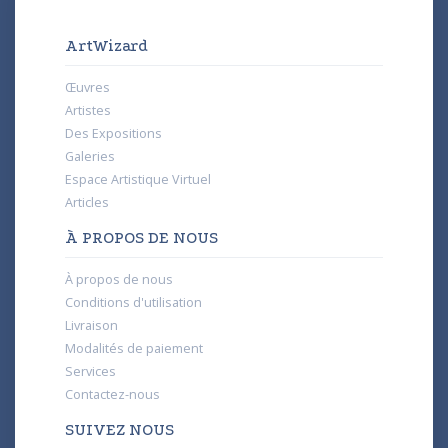
ArtWizard
Œuvres
Artistes
Des Expositions
Galeries
Espace Artistique Virtuel
Articles
À PROPOS DE NOUS
À propos de nous
Conditions d'utilisation
Livraison
Modalités de paiement
Services
Contactez-nous
SUIVEZ NOUS