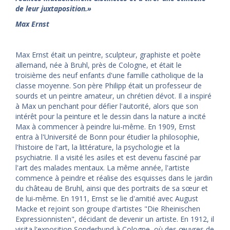
de leur juxtaposition.
»
Max Ernst
Max Ernst était un peintre, sculpteur, graphiste et poète
allemand, née à Bruhl, près de Cologne, et était le
troisième des neuf enfants d'une famille catholique de la
classe moyenne. Son père Philipp était un professeur de
sourds et un peintre amateur, un chrétien dévot. Il a inspiré
à Max un penchant pour défier l'autorité, alors que son
intérêt pour la peinture et le dessin dans la nature a incité
Max à commencer à peindre lui-même. En 1909, Ernst
entra à l'Université de Bonn pour étudier la philosophie,
l'histoire de l'art, la littérature, la psychologie et la
psychiatrie. Il a visité les asiles et est devenu fasciné par
l'art des malades mentaux. La même année, l'artiste
commence à peindre et réalise des esquisses dans le jardin
du château de Bruhl, ainsi que des portraits de sa sœur et
de lui-même. En 1911, Ernst se lie d'amitié avec August
Macke et rejoint son groupe d'artistes "Die Rheinischen
Expressionnisten", décidant de devenir un artiste. En 1912, il
visita l'exposition Sonderbund à Cologne, où des œuvres de