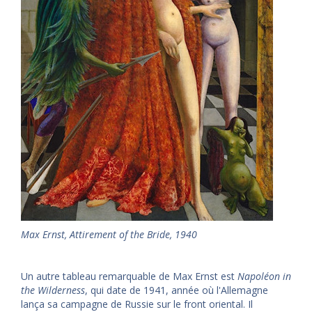
Max Ernst, Attirement of the Bride, 1940
Un autre tableau remarquable de Max Ernst est
Napoléon in
the Wilderness
, qui date de 1941, année où l'Allemagne
lança sa campagne de Russie sur le front oriental. Il