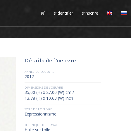
s'identifier
s'inscrire
Détails de l'oeuvre
ANNÉE DE L'OEUVRE
2017
DIMENSIONS DE L'OEUVRE
35,00 (H) x 27,00 (W) cm /
13,78 (H) x 10,63 (W) inch
STYLE DE L'OEUVRE
Expressionnisme
TECHNIQUE DE TRAVAIL
Huile sur toile