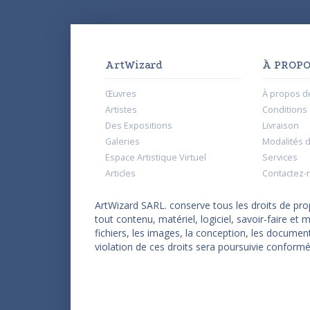
ArtWizard
À PROPO
Œuvres
À propos d
Artistes
Conditions d
Des Expositions
Livraison
Galeries
Modalités 
Espace Artistique Virtuel
Services
Articles
Contactez-
ArtWizard SARL. conserve tous les droits de propr
tout contenu, matériel, logiciel, savoir-faire e
fichiers, les images, la conception, les documen
violation de ces droits sera poursuivie conformé