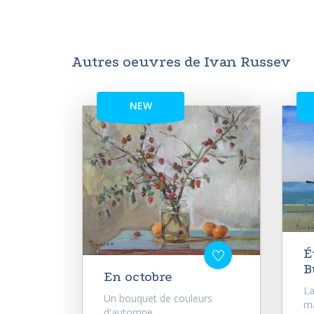
Autres oeuvres de Ivan Russev
NEW
É
B
En octobre
La
Un bouquet de couleurs
ma
d'automne.