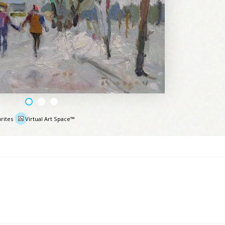
rites
Virtual Art Space™
e