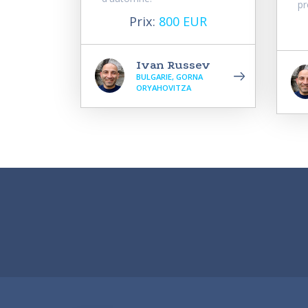
pr
Prix:
800 EUR
Ivan Russev
BULGARIE, GORNA
ORYAHOVITZA