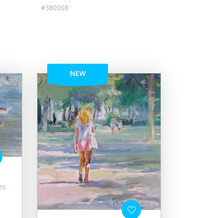
#380008
NEW
es