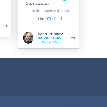
Contrastes
Le jeu de la lumière du soleil.
Prix:
900 EUR
Ivan Russev
BULGARIE, GORNA
ORYAHOVITZA