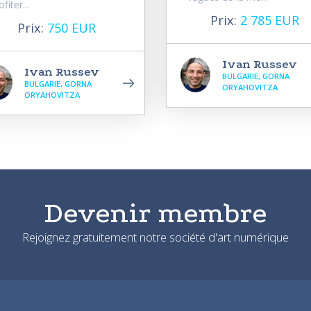
ofiter...
Prix:
2 785 EUR
Prix:
750 EUR
Ivan Russev
Ivan Russev
BULGARIE, GORNA
BULGARIE, GORNA
ORYAHOVITZA
ORYAHOVITZA
Devenir membre
Rejoignez gratuitement notre société d'art numérique