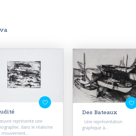
ova
udité
Des Bateaux
œuvre représente une
Une représentation
thographie, dans le réalisme
graphique à...
 mouvement...