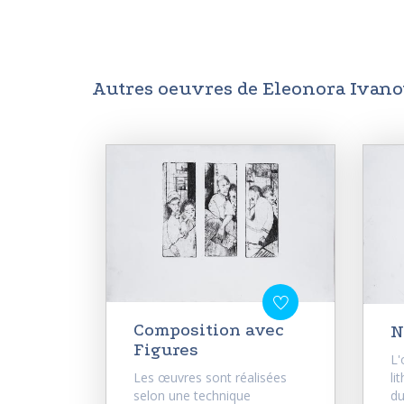
Autres oeuvres de Eleonora Ivan
Composition avec
N
Figures
L'
Les œuvres sont réalisées
li
selon une technique
du