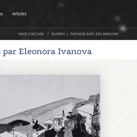
ns
Articles
PAGE D'ACCUEIL
ŒUVRES
PAYSAGE AVEC DES MAISONS
s par
Eleonora Ivanova