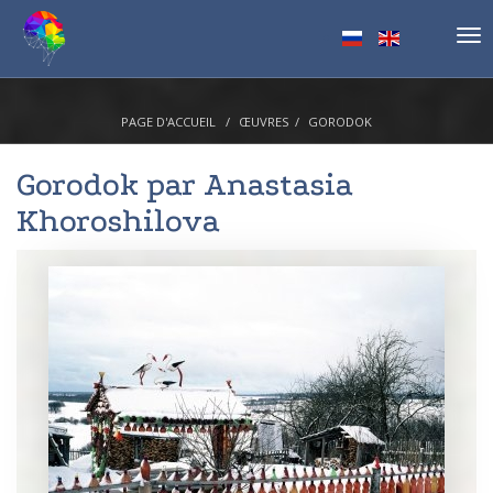
Tog
nav
PAGE D'ACCUEIL
ŒUVRES
GORODOK
Gorodok par
Anastasia
Khoroshilova