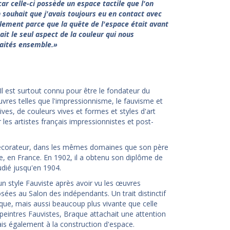
ar celle-ci possède un espace tactile que l'on
 souhait que j'avais toujours eu en contact avec
lement parce que la quête de l'espace était avant
ait le seul aspect de la couleur qui nous
raités ensemble.
»
Il est surtout connu pour être le fondateur du
œuvres telles que l'impressionnisme, le fauvisme et
ves, de couleurs vives et formes et styles d'art
ar les artistes français impressionnistes et post-
 décorateur, dans les mêmes domaines que son père
re, en France. En 1902, il a obtenu son diplôme de
udié jusqu'en 1904.
n style Fauviste après avoir vu les œuvres
ées au Salon des indépendants. Un trait distinctif
ue, mais aussi beaucoup plus vivante que celle
 peintres Fauvistes, Braque attachait une attention
is également à la construction d'espace.