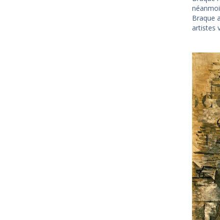
néanmoins
Braque a
artistes