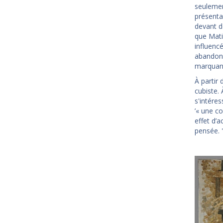
seulemen
présenta
devant d
que Mati
influenc
abandonn
marquant
À partir
cubiste. 
s'intére
’« une c
effet d’a
pensée. 