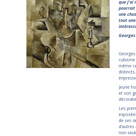
que j'ai
pourrait
une chos
tout une
intéress
Georges
Georges 
cubisme
même cer
distincts
impressio
Jeune ho
et son g
décorate
Les prem
exposées
de ses œ
d’autres
non seul