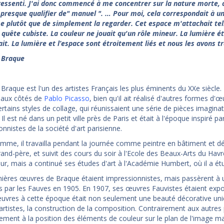
 ressenti. J'ai donc commencé à me concentrer sur la nature morte, c
 presque qualifier de" manuel ". … Pour moi, cela correspondait à un
e plutôt que de simplement la regarder. Cet espace m'attachait tel
 quête cubiste. La couleur ne jouait qu'un rôle mineur. La lumière ét
ait. La lumière et l’espace sont étroitement liés et nous les avons t
 Braque
Braque est l'un des artistes Français les plus éminents du XXe siècle. 
 aux côtés de
Pablo Picasso
, bien qu'il ait réalisé d'autres formes d'
tains styles de collage, qui réunissaient une série de pièces imaginati
. Il est né dans un petit ville près de Paris et était à l'époque inspiré p
nnistes de la société d'art parisienne.
mme, il travailla pendant la journée comme peintre en bâtiment et
rand-père, et suivit des cours du soir à l'Ecole des Beaux-Arts du Hav
ur, mais a continué ses études d'art à l'Académie Humbert, où il a ét
ières œuvres de Braque étaient impressionnistes, mais passèrent à u
 par les Fauves en 1905. En 1907, ses œuvres Fauvistes étaient expos
uvres à cette époque était non seulement une beauté décorative uniq
 artistes, la construction de la composition. Contrairement aux autres
ement à la position des éléments de couleur sur le plan de l'image ma