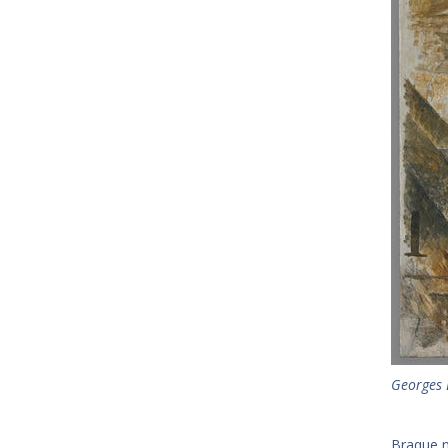
Georges B
Braque n