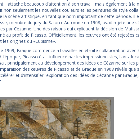
t il attache beaucoup d’attention à son travail, mais également à la n
it non seulement les nouvelles couleurs et les peintures de style colla
e la scène artistique, en tant que nom important de cette période. Il
sse, membre du jury du Salon d’Automne en 1908, avait rejeté une s
ées par Cézanne. Une des raisons qui expliquent la décision de Matis
é au profit de Picasso. Officiellement, les œuvres ont été rejetées ca
 les origines du «Cubisme».
 de 1909, Braque commence à travailler en étroite collaboration avec P
À l'époque, Picasso était influencé par les impressionnistes, l'art afri
ssait principalement au développement des idées de Cézanne sur les per
omparaison des œuvres de Picasso et de Braque en 1908 révèle que s
ccélérer et d’intensifier l’exploration des idées de Cézanne par Braque
"