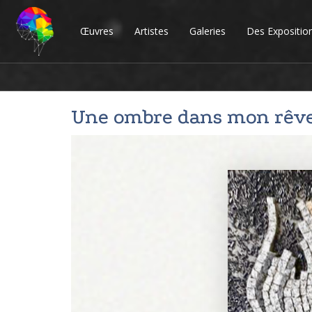
Œuvres
Artistes
Galeries
Des Expositio
Une ombre dans mon rêv