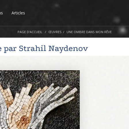
ns
Articles
PAGE D'ACCUEIL
ŒUVRES
UNE OMBRE DANS MON RÊVE
e par
Strahil Naydenov