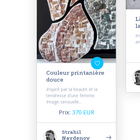
L
l
In
am
Couleur printanière
douce
Inspiré par la beauté et la
tendresse d'une femme.
Image sensuelle...
Prix:
370 EUR
Strahil
Naydenov