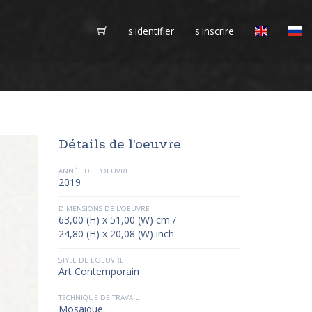
s'identifier
s'inscrire
Détails de l'oeuvre
ANNÉE DE L'OEUVRE
2019
DIMENSIONS DE L'OEUVRE
63,00 (H) x 51,00 (W) cm /
24,80 (H) x 20,08 (W) inch
STYLE DE L'OEUVRE
Art Contemporain
TECHNIQUE DE TRAVAIL
Mosaique