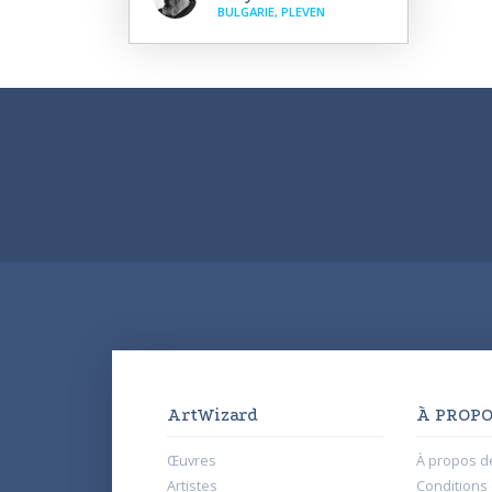
BULGARIE, PLEVEN
ArtWizard
À PROPO
Œuvres
À propos d
Artistes
Conditions d