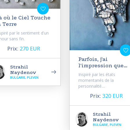
à où le Ciel Touche
a Terre
spiré par le sentiment d'un
our sans fin.
Prix:
270 EUR
Parfois, j'ai
l'impression que…
Strahil
Naydenov
Inspiré par les états
BULGARIE, PLEVEN
momentanés de la
personnalité....
Prix:
320 EUR
Strahil
Naydenov
BULGARIE, PLEVEN