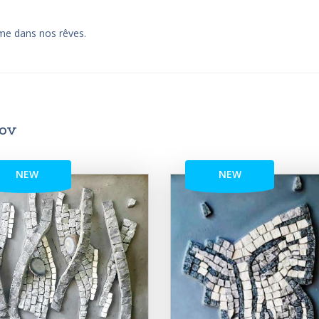
me dans nos rêves.
nov
NEW
NEW