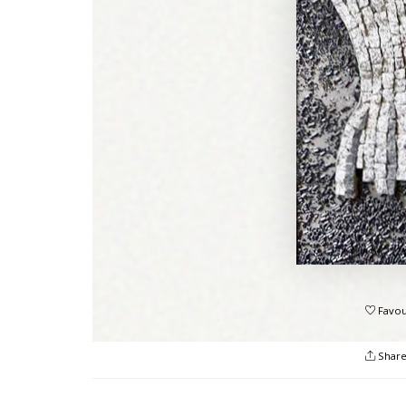
Favou
Shar