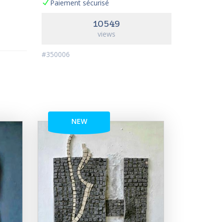
Paiement sécurisé
10549
views
#350006
NEW