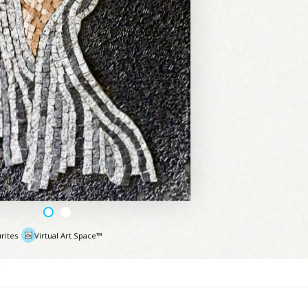
rites
Virtual Art Space™
e