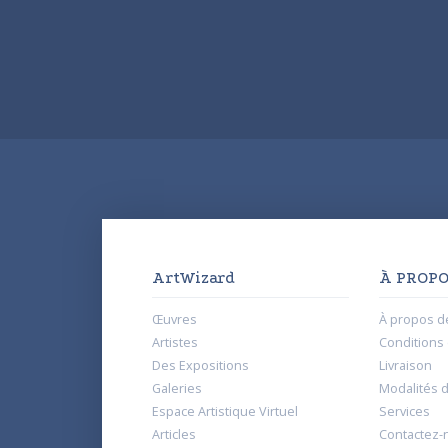
ArtWizard
À PROPO
Œuvres
À propos d
Artistes
Conditions d
Des Expositions
Livraison
Galeries
Modalités 
Espace Artistique Virtuel
Services
Articles
Contactez-