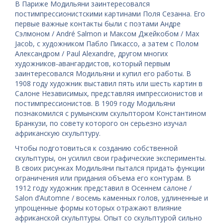
В Париже Модильяни заинтересовался
постимпрессионистскими картинами Поля Сезанна. Его
первые важные контакты были с поэтами Андре
Сэлмоном / André Salmon и Максом Джейкобом / Max
Jacob, с художником Пабло Пикассо, а затем с Полом
Александром / Paul Alexandre, другом многих
художников-авангардистов, который первым
заинтересовался Модильяни и купил его работы. В
1908 году художник выставил пять или шесть картин в
Салоне Независимых, представляя импрессионистов и
постимпрессионистов. В 1909 году Модильяни
познакомился с румынским скульптором Константином
Бранкузи, по совету которого он серьезно изучал
африканскую скульптуру.
Чтобы подготовиться к созданию собственной
скульптуры, он усилил свои графические эксперименты.
В своих рисунках Модильяни пытался придать функции
ограничения или придания объема его контурам. В
1912 году художник представил в Осеннем салоне /
Salon d’Automne / восемь каменных голов, удлиненные и
упрощенные формы которых отражают влияние
африканской скульптуры. Опыт со скульптурой сильно