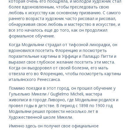
которая очень его поощряла, и молодой художник стал
более вдохновленным, чтобы преследовать свою
любовь к искусству как основному призванию. С самого
раннего возраста художник часто рисовал и рисовал,
обнаруживая свою любовь и мастерство в искусстве, и
все это началось еще до того, как он продолжил
формальное обучение.
Когда Модильяни страдал от тифозной лихорадки, он
вдохновился посетить Флоренцию и посмотреть
поразительные картины в Уффици и Палаццо Питти и
выразил свое глубокое желание посетить эти места.
Когда он выздоровел от своей болезни, его мать
отвезла его во Флоренцию, чтобы посмотреть картины
итальянского Ренессанса.
Помимо поездки в этот город, он прошел обучение у
Гульельмо Микели / Guglielmo Micheli, мастера
живописи в городе Ливорно, где Модильяни родился и
провел годы в детстве. В период с 1898 по 1900 год
Модильяни решил провести несколько лет в
Художественной школе Микели.
Именно здесь он получил свое официальное