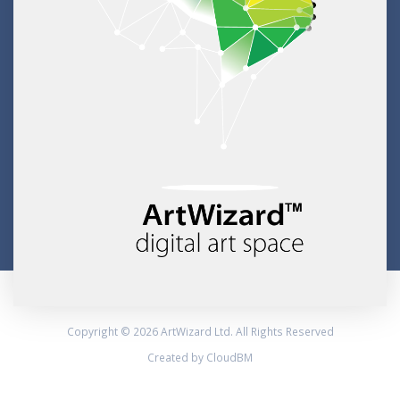
Copyright © 2026 ArtWizard Ltd. All Rights Reserved
Created by CloudBM