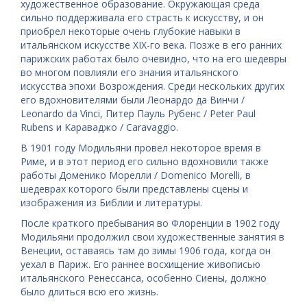
художественное образование. Окружающая среда
сильно поддерживала его страсть к искусству, и он
приобрел некоторые очень глубокие навыки в
итальянском искусстве XIX-го века. Позже в его ранних
парижских работах было очевидно, что на его шедевры
во многом повлияли его знания итальянского
искусства эпохи Возрождения. Среди нескольких других
его вдохновителями были Леонардо да Винчи /
Leonardo da Vinci, Питер Пауль Рубенс / Peter Paul
Rubens и Караваджо / Caravaggio.
В 1901 году Модильяни провел некоторое время в
Риме, и в этот период его сильно вдохновили также
работы Доменико Морелли / Domenico Morelli, в
шедеврах которого были представлены сцены и
изображения из Библии и литературы.
После краткого пребывания во Флоренции в 1902 году
Модильяни продолжил свои художественные занятия в
Венеции, оставаясь там до зимы 1906 года, когда он
уехал в Париж. Его раннее восхищение живописью
итальянского Ренессанса, особенно Сиены, должно
было длиться всю его жизнь.