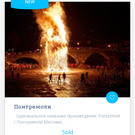
NEW
Понтремоли
Оригинальное название произведения: Pontermoli
/ Понтремоли Массимо...
Sold