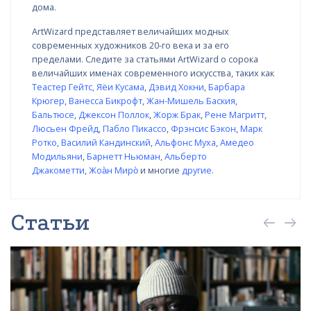
дома.
ArtWizard представляет величайших модных
современных художников 20-го века и за его
пределами. Следите за статьями ArtWizard о сорока
величайших именах современного искусства, таких как
Теастер Гейтс
,
Яёи Кусама
,
Дэвид Хокни
,
Барбара
Крюгер
,
Ванесса Бикрофт
,
Жан-Мишель Баския
,
Бальтюсе
,
Джексон Поллок
,
Жорж Брак
,
Рене Магритт
,
Люсьен Фрейд
,
Пабло Пикассо
,
Фрэнсис Бэкон
,
Марк
Ротко
,
Василий Кандинский
,
Альфонс Муха
,
Амедео
Модильяни
,
Барнетт Ньюман
,
Альберто
Джакометти
,
Жоа̀н Миро̀
и многие
другие
.
Статьи