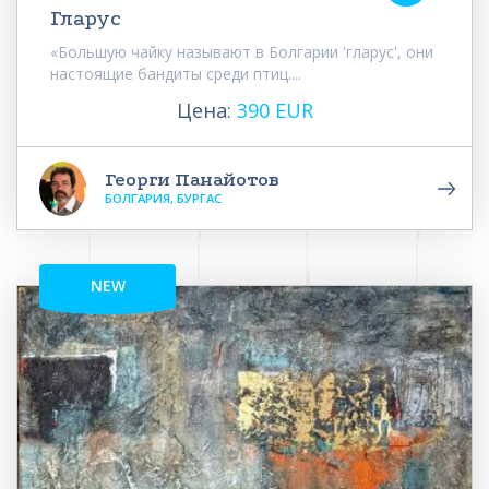
Гларус
«Большую чайку называют в Болгарии 'гларус', они
настоящие бандиты среди птиц....
Цена:
390 EUR
Георги Панайотов
БОЛГАРИЯ, БУРГАС
NEW