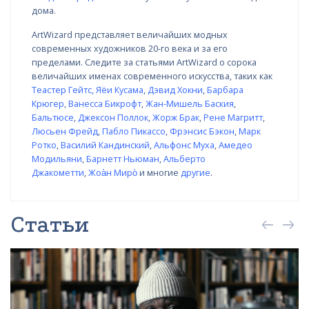
дома.
ArtWizard представляет величайших модных
современных художников 20-го века и за его
пределами. Следите за статьями ArtWizard о сорока
величайших именах современного искусства, таких как
Теастер Гейтс
,
Яёи Кусама
,
Дэвид Хокни
,
Барбара
Крюгер
,
Ванесса Бикрофт
,
Жан-Мишель Баския
,
Бальтюсе
,
Джексон Поллок
,
Жорж Брак
,
Рене Магритт
,
Люсьен Фрейд
,
Пабло Пикассо
,
Фрэнсис Бэкон
,
Марк
Ротко
,
Василий Кандинский
,
Альфонс Муха
,
Амедео
Модильяни
,
Барнетт Ньюман
,
Альберто
Джакометти
,
Жоа̀н Миро̀
и многие
другие
.
Статьи