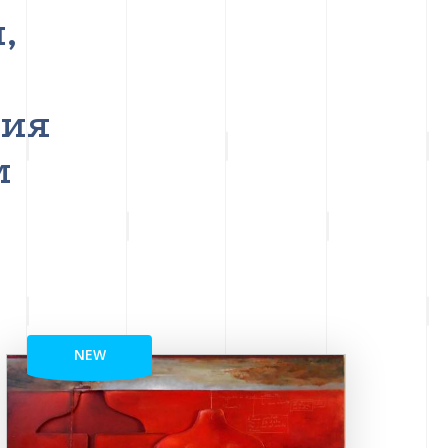
,
ния
м
NEW