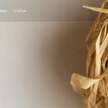
авки
Статьи
остей, получи свою со