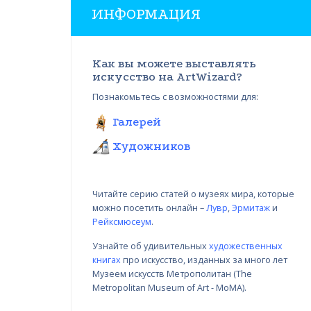
ИНФОРМАЦИЯ
Как вы можете выставлять
искусство на ArtWizard?
Познакомьтесь с возможностями для:
Галерей
Художников
Читайте серию статей о музеях мира, которые
можно посетить онлайн –
Лувр
,
Эрмитаж
и
Рейксмюсеум
.
Узнайте об удивительных
художественных
книгах
про искусство, изданных за много лет
Вариации в цвете, Николай
ай
Музеем искусств Метрополитан (The
Янакиев I
Metropolitan Museum of Art - MoMA).
22.03.2018 - 31.09.2018