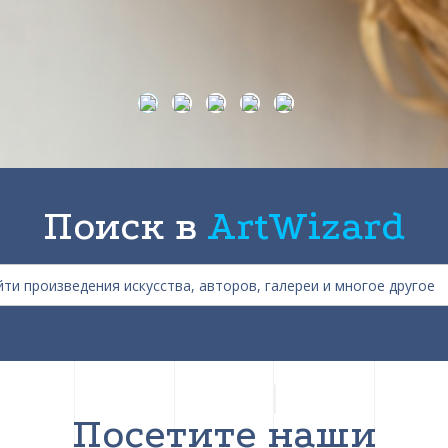
Поиск в
ArtWizard
Посетите наши