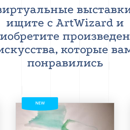
виртуальные выставки
ищите с ArtWizard и
иобретите произведе
искусства, которые ва
понравились
NEW