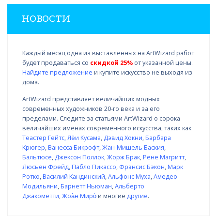
НОВОСТИ
Каждый месяц одна из выставленных на ArtWizard работ
будет продаваться со
скидкой 25%
от указанной цены.
Найдите предложение
и купите искусство не выходя из
дома.
ArtWizard представляет величайших модных
современных художников 20-го века и за его
пределами. Следите за статьями ArtWizard о сорока
величайших именах современного искусства, таких как
Теастер Гейтс
,
Яёи Кусама
,
Дэвид Хокни
,
Барбара
Крюгер
,
Ванесса Бикрофт
,
Жан-Мишель Баския
,
Бальтюсе
,
Джексон Поллок
,
Жорж Брак
,
Рене Магритт
,
Люсьен Фрейд
,
Пабло Пикассо
,
Фрэнсис Бэкон
,
Марк
Ротко
,
Василий Кандинский
,
Альфонс Муха
,
Амедео
Модильяни
,
Барнетт Ньюман
,
Альберто
Джакометти
,
Жоа̀н Миро̀
и многие
другие
.