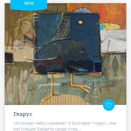
NEW
Гларус
«Большую чайку называют в Болгарии 'гларус', они
настоящие бандиты среди птиц....