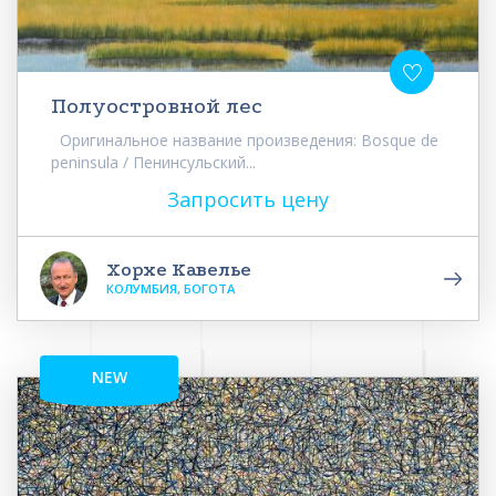
Полуостровной лес
Оригинальное название произведения: Bosque de
peninsula / Пенинсульский...
Запросить цену
Хорхе Кавелье
КОЛУМБИЯ, БОГОТА
NEW