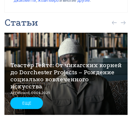
Джакометти
,
Жоа̀н Миро̀
и многие
другие
.
Статьи
Теастер Гейтс: От чикагских корней
до Dorchester Projects – Рождение
социально вовлеченного
искусства
ArtWizard 09.04.2025
ЕЩЕ