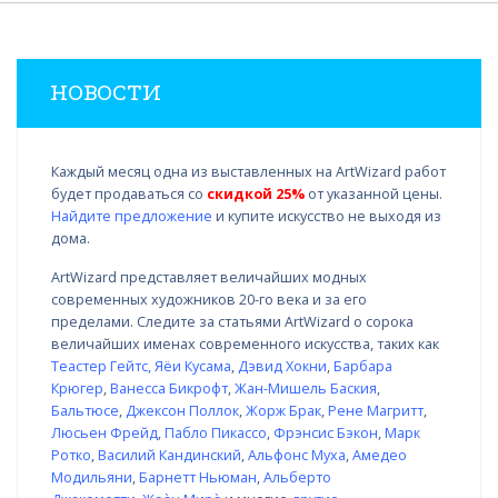
НОВОСТИ
Каждый месяц одна из выставленных на ArtWizard работ
будет продаваться со
скидкой 25%
от указанной цены.
Найдите предложение
и купите искусство не выходя из
дома.
ArtWizard представляет величайших модных
современных художников 20-го века и за его
пределами. Следите за статьями ArtWizard о сорока
величайших именах современного искусства, таких как
Теастер Гейтс
,
Яёи Кусама
,
Дэвид Хокни
,
Барбара
Крюгер
,
Ванесса Бикрофт
,
Жан-Мишель Баския
,
Бальтюсе
,
Джексон Поллок
,
Жорж Брак
,
Рене Магритт
,
Люсьен Фрейд
,
Пабло Пикассо
,
Фрэнсис Бэкон
,
Марк
Ротко
,
Василий Кандинский
,
Альфонс Муха
,
Амедео
Модильяни
,
Барнетт Ньюман
,
Альберто