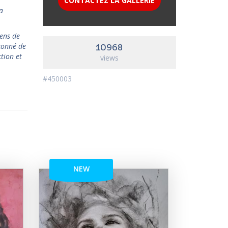
CONTACTEZ LA GALLÉRIE
a
sens de
pçonné de
10968
ction et
views
#450003
NEW