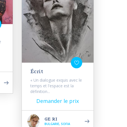
e
Écrit
« Un dialogue exquis avec le
temps et l'espace est la
définition...
Demander le prix
GE RI
BULGARIE, SOFIA