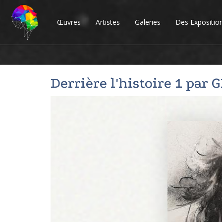
Œuvres
Artistes
Galeries
Des Expositio
Derrière l'histoire 1 par
G