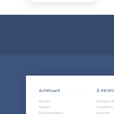
ArtWizard
À PROPO
Œuvres
À propos d
Artistes
Conditions d
Des Expositions
Livraison