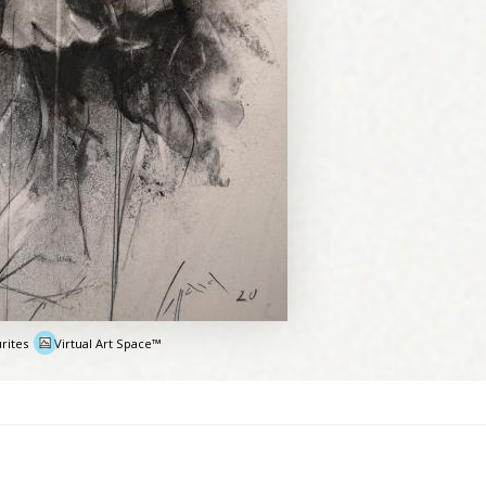
rites
Virtual Art Space™
e