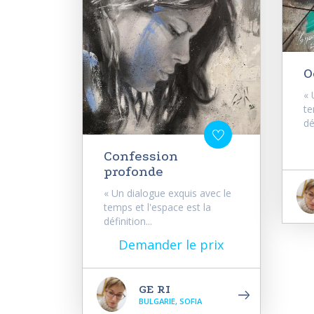
O
« 
te
dé
Confession
profonde
« Un dialogue exquis avec le
temps et l'espace est la
définition...
Demander le prix
GE RI
BULGARIE, SOFIA