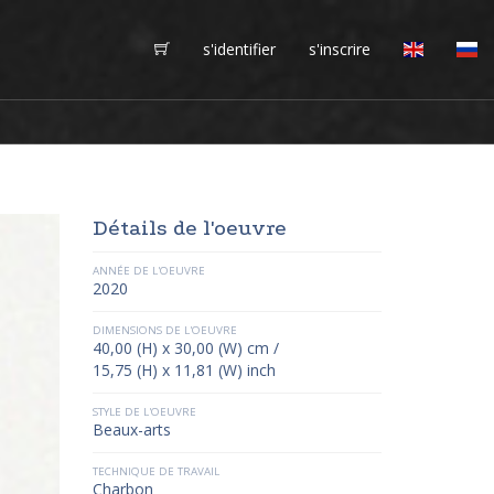
s'identifier
s'inscrire
Détails de l'oeuvre
ANNÉE DE L'OEUVRE
2020
DIMENSIONS DE L'OEUVRE
40,00 (H) x 30,00 (W) cm /
15,75 (H) x 11,81 (W) inch
STYLE DE L'OEUVRE
Beaux-arts
TECHNIQUE DE TRAVAIL
Charbon