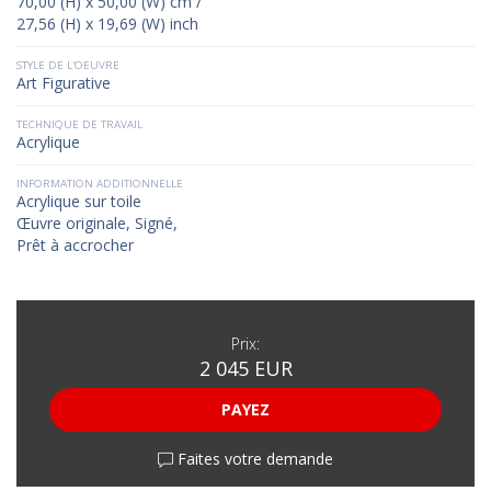
70,00 (H) x 50,00 (W) cm /
27,56 (H) x 19,69 (W) inch
STYLE DE L'OEUVRE
Art Figurative
TECHNIQUE DE TRAVAIL
Acrylique
INFORMATION ADDITIONNELLE
Acrylique sur toile
Œuvre originale, Signé,
Prêt à accrocher
Prix:
2 045 EUR
PAYEZ
Faites votre demande