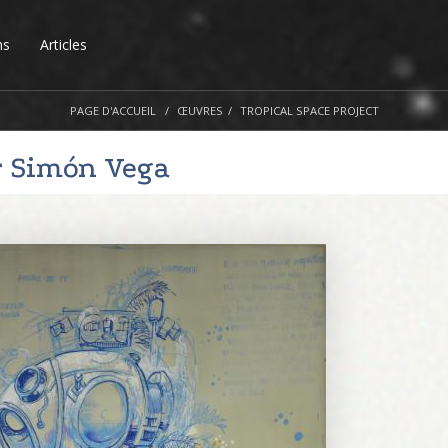
ns
Articles
PAGE D'ACCUEIL
ŒUVRES
TROPICAL SPACE PROJECT
r
Simón Vega