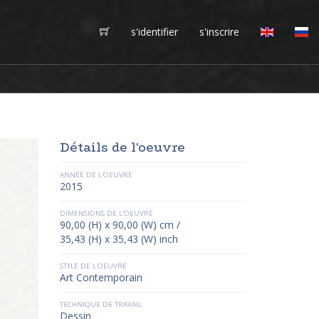
s'identifier
s'inscrire
Détails de l'oeuvre
ANNÉE DE L'OEUVRE
2015
DIMENSIONS DE L'OEUVRE
90,00 (H) x 90,00 (W) cm /
35,43 (H) x 35,43 (W) inch
STYLE DE L'OEUVRE
Art Contemporain
TECHNIQUE DE TRAVAIL
Dessin