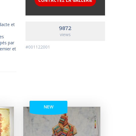
CONTACTEZ LA GALLÉRIE
dacte et
9872
views
es
ppés par
#001122001
remier et
NEW