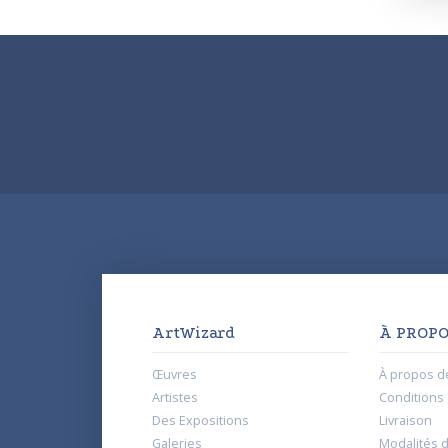
ArtWizard
À PROPO
Œuvres
À propos d
Artistes
Conditions d
Des Expositions
Livraison
Galeries
Modalités 