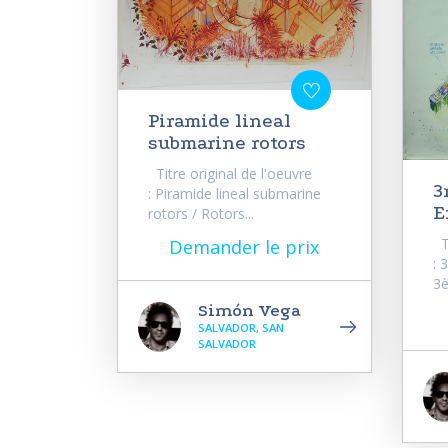
Piramide lineal
submarine rotors
Titre original de l'oeuvre
3
: Piramide lineal submarine
E
rotors / Rotors...
Ti
Demander le prix
: 
3è
Simón Vega
SALVADOR, SAN
SALVADOR