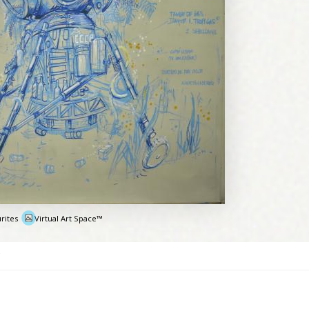
rites
Virtual Art Space™
e