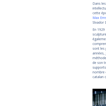
Dans les
intellect
cette épo
Max Ern
Slvador 
En 1929 
sculpture
égalemen
comprenai
sont les
années, 
méthodes
de son tr
supports
nombre d'
catalan o