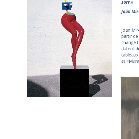
sort.
»
Joán Mir
Joan Miró
partir de
changé t
datent d
tableaux
et «Mura