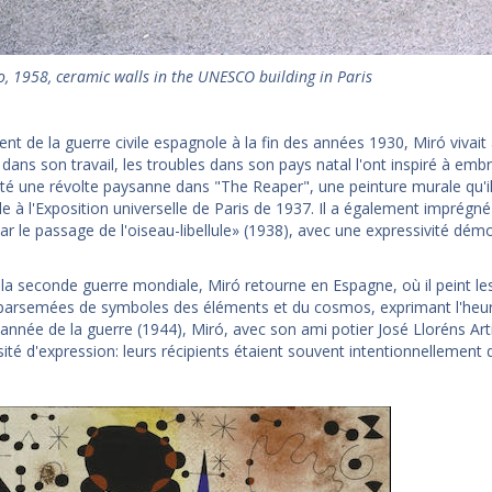
o, 1958, ceramic walls in the UNESCO building in Paris
t de la guerre civile espagnole à la fin des années 1930, Miró vivait à
 dans son travail, les troubles dans son pays natal l'ont inspiré à embra
té une révolte paysanne dans "The Reaper", une peinture murale qu'il 
e à l'Exposition universelle de Paris de 1937. Il a également imprég
r le passage de l'oiseau-libellule» (1938), avec une expressivité démo
la seconde guerre mondiale, Miró retourne en Espagne, où il peint les
arsemées de symboles des éléments et du cosmos, exprimant l'heureu
 année de la guerre (1944), Miró, avec son ami potier José Lloréns Ar
ité d'expression: leurs récipients étaient souvent intentionnellement