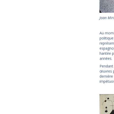
Joan Mir
Au momen
politique
représen
espagnol
hantée pa
années.
Pendant 
œuvres p
dernière
impétuos