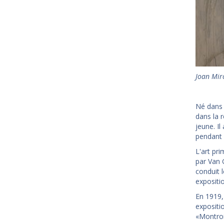
Joan Miro
Né dans l
dans la r
jeune. Il
pendant 
L'art pr
par Van 
conduit 
expositi
En 1919,
expositio
«Montroi