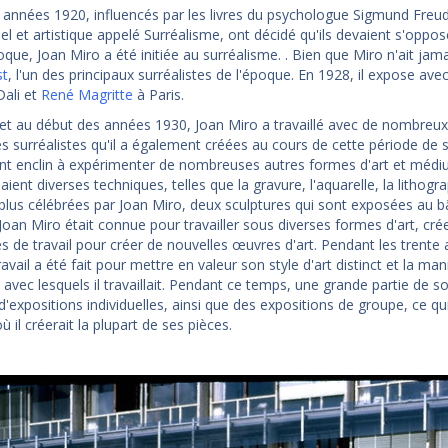
 années 1920, influencés par les livres du psychologue Sigmund Freud,
uel et artistique appelé Surréalisme, ont décidé qu'ils devaient s'oppos
que, Joan Miro a été initiée au surréalisme. . Bien que Miro n'ait jamais
st
, l'un des principaux surréalistes de l'époque. En 1928, il expose av
Dali et
René Magritte
à Paris.
et au début des années 1930, Joan Miro a travaillé avec de nombreux 
s surréalistes qu'il a également créées au cours de cette période de sa
t enclin à expérimenter de nombreuses autres formes d'art et médium
ent diverses techniques, telles que la gravure, l'aquarelle, la lithograp
 plus célébrées par Joan Miro, deux sculptures qui sont exposées au 
Joan Miro était connue pour travailler sous diverses formes d'art, crée
 de travail pour créer de nouvelles œuvres d'art. Pendant les trente 
avail a été fait pour mettre en valeur son style d'art distinct et la man
 avec lesquels il travaillait. Pendant ce temps, une grande partie de s
expositions individuelles, ainsi que des expositions de groupe, ce qui 
ù il créerait la plupart de ses pièces.