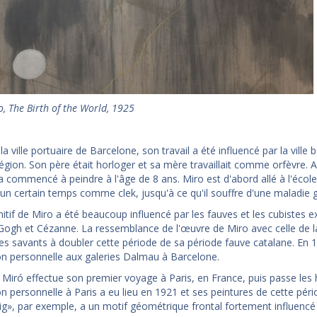
, The Birth of the World, 1925
a ville portuaire de Barcelone, son travail a été influencé par la ville ba
égion. Son père était horloger et sa mère travaillait comme orfèvre. A 
 a commencé à peindre à l'âge de 8 ans. Miro est d'abord allé à l'école
un certain temps comme clek, jusqu'à ce qu'il souffre d'une maladie gr
imitif de Miro a été beaucoup influencé par les fauves et les cubistes
Gogh et Cézanne. La ressemblance de l'œuvre de Miro avec celle de la
les savants à doubler cette période de sa période fauve catalane. En 1
on personnelle aux galeries Dalmau à Barcelone.
 Miró effectue son premier voyage à Paris, en France, puis passe les h
n personnelle à Paris a eu lieu en 1921 et ses peintures de cette pério
g», par exemple, a un motif géométrique frontal fortement influencé 