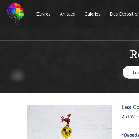
Œuvres
Artistes
Galeries
Des Expositio
R
Les C
ArtWiz
«
Quand j