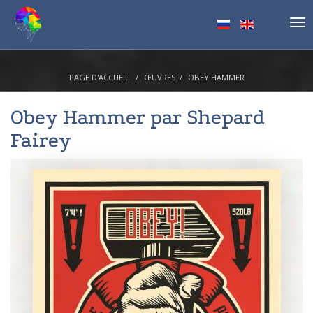
Tog
nav
PAGE D'ACCUEIL
ŒUVRES
OBEY HAMMER
Obey Hammer par
Shepard
Fairey