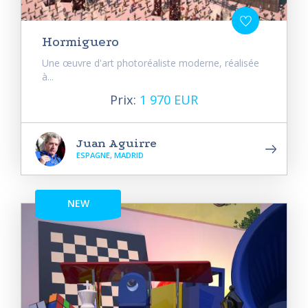
Hormiguero
Une œuvre d'art photoréaliste moderne, réalisée
à...
Prix:
1 970 EUR
Juan Aguirre
ESPAGNE, MADRID
NEW