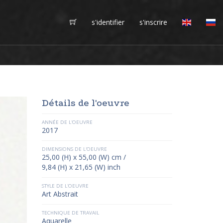
s'identifier
s'inscrire
Détails de l'oeuvre
ANNÉE DE L'OEUVRE
2017
DIMENSIONS DE L'OEUVRE
25,00 (H) x 55,00 (W) cm /
9,84 (H) x 21,65 (W) inch
STYLE DE L'OEUVRE
Art Abstrait
TECHNIQUE DE TRAVAIL
Aquarelle