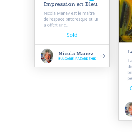
Impression en Bleu
Nicola Manev est le maître
de l’espace pittoresque et lui
a offert une...
Sold
L
Nicola Manev
BULGARIE, PAZARDZHIK
La
di
br
pe