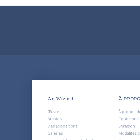
ArtWizard
À PROPO
Œuvres
À propos d
Artistes
Conditions d
Des Expositions
Livraison
Galeries
Modalités 