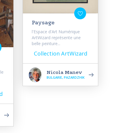
Paysage
l'Espace d'Art Numérique
ArtWizard représente une
belle peinture...
Collection ArtWizard
le
Nicola Manev
BULGARIE, PAZARDZHIK
d