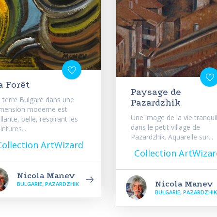
a Forêt
Paysage de
 terre Bulgare dans une
Pazardzhik
mension moderne est
Une image de la vie tranquil
illante, belle, respirant les
dans le petit village de
intures...
Pazardzhik. Aquarelle sur...
Collection ArtWizard
Collection ArtWizar
Nicola Manev
Nicola Manev
BULGARIE, PAZARDZHIK
BULGARIE, PAZARDZHIK