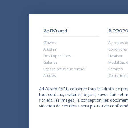
ArtWizard
À PROPO
Œuvres
À propos d
Artistes
Conditions d
Des Expositions
Livraison
Galeries
Modalités 
Espace Artistique Virtuel
Services
Articles
Contactez-
ArtWizard SARL. conserve tous les droits de propr
tout contenu, matériel, logiciel, savoir-faire e
fichiers, les images, la conception, les documen
violation de ces droits sera poursuivie conformé