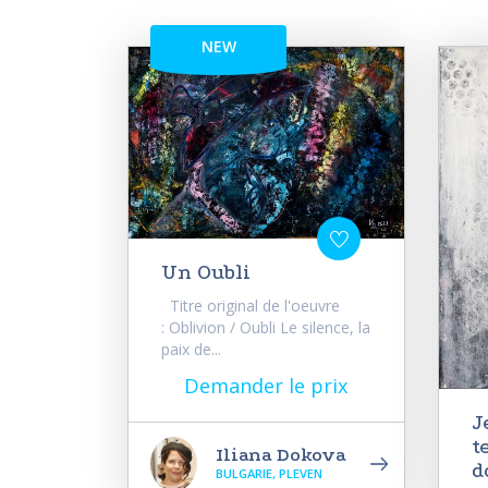
NEW
Un Oubli
Titre original de l'oeuvre
: Oblivion / Oubli Le silence, la
paix de...
Demander le prix
J
t
Iliana Dokova
d
BULGARIE, PLEVEN