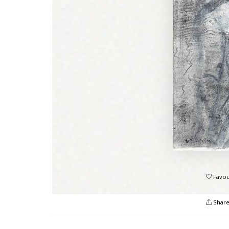
Favou
Shar