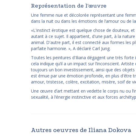
Représentation de l'œuvre
Une femme nue et décolorée représentant une femme pe
dans la nuit ou dans les émotions de l’amour ou de la p
«L'instinct érotique est quelque chose de douteux, et 
autant à ce sujet. Il appartient, d'une part, à la nat
animal. D'autre part, il est connecté aux formes les plus
parfaite harmonie. », A déclaré Carl Jung.
Toutes les peintures d'Iliana dégagent une très forte i
cela indique qu’il a un impact sur l’inconscient. Artis
toujours un bon investissement, ainsi que des objets
est émue par une émotion profonde, en plus d'être tr
amour, tristesse, colère, excitation, misère, soif de vie
Une œuvre d’art mettant en vedette le corps nu ou l’
sexualité, à l’énergie instinctive et aux forces archéty
Autres oeuvres de Iliana Dokova