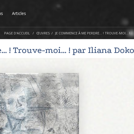
ns
Articles
PAGE D'ACCUEIL
ŒUVRES
JE COMMENCE À ME PERDRE... ! TROUVE-MOI... !
. ! Trouve-moi... ! par
Iliana Dok