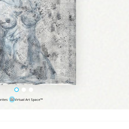
rites
Virtual Art Space™
e