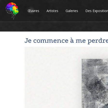
Œuvres
Artistes
Galeries
Des Expositio
Je commence à me perdre..