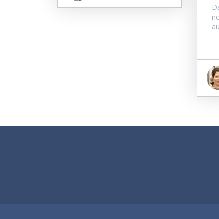
Da
no
au