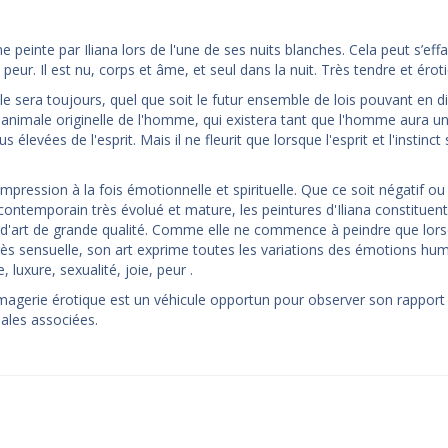
inte par Iliana lors de l'une de ses nuits blanches. Cela peut s’eff
eur. Il est nu, corps et âme, et seul dans la nuit. Très tendre et érot
le sera toujours, quel que soit le futur ensemble de lois pouvant en d
ure animale originelle de l'homme, qui existera tant que l'homme aura u
 élevées de l'esprit. Mais il ne fleurit que lorsque l'esprit et l'instinct
mpression à la fois émotionnelle et spirituelle. Que ce soit négatif ou 
te contemporain très évolué et mature, les peintures d'Iliana constituent
 d'art de grande qualité. Comme elle ne commence à peindre que lors
ès sensuelle, son art exprime toutes les variations des émotions hum
, luxure, sexualité, joie, peur .
imagerie érotique est un véhicule opportun pour observer son rapport 
pales associées.