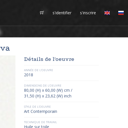
s'identifier
s'inscrire
ova
Détails de l'oeuvre
ANNÉE DE L'OEUVRE
2018
DIMENSIONS DE L'OEUVRE
80,00 (H) x 60,00 (W) cm /
31,50 (H) x 23,62 (W) inch
STYLE DE L'OEUVRE
Art Contemporain
TECHNIQUE DE TRAVAIL
Huile sur toile