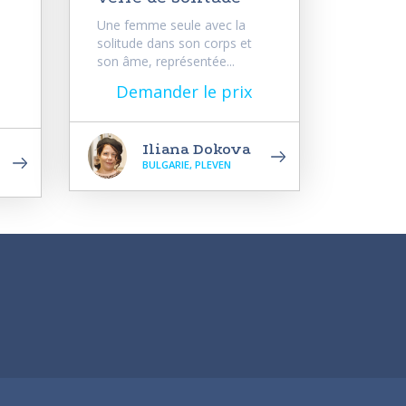
Une femme seule avec la
solitude dans son corps et
son âme, représentée...
Demander le prix
Iliana Dokova
BULGARIE, PLEVEN