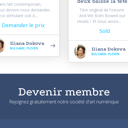
deux baissé la tête
ns l’art contemporain,
us devons nous demander,
Titre original de l'oeuvre
ssi stimulant soit-il,...
: And We Both Bowed our
Heads / Et nous avons...
Demander le prix
Sold
Iliana Dokova
BULGARIE, PLEVEN
Iliana Dokova
BULGARIE, PLEVEN
Devenir membre
Rejoignez gratuitement notre société d'art numérique