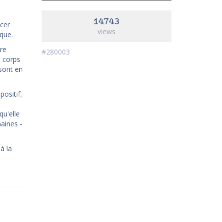
14743
acer
views
ique.
ire
#280003
n corps
 sont en
positif,
qu'elle
aines -
à la