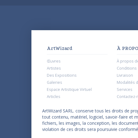
ArtWizard
À PROPO
Œuvres
À propos d
Artistes
Conditions d
Des Expositions
Livraison
Galeries
Modalités 
Espace Artistique Virtuel
Services
Articles
Contactez-
ArtWizard SARL. conserve tous les droits de propr
tout contenu, matériel, logiciel, savoir-faire e
fichiers, les images, la conception, les documen
violation de ces droits sera poursuivie conformé