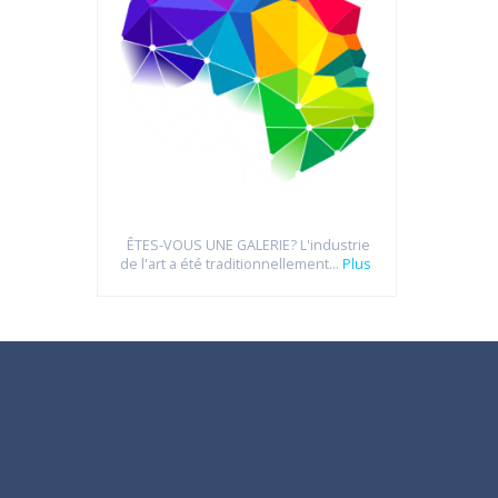
ÊTES-VOUS UNE GALERIE? L'industrie
de l'art a été traditionnellement...
Plus