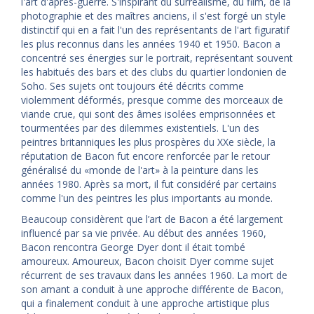
l'art d'après-guerre. S'inspirant du surréalisme, du film, de la
photographie et des maîtres anciens, il s'est forgé un style
distinctif qui en a fait l'un des représentants de l'art figuratif
les plus reconnus dans les années 1940 et 1950. Bacon a
concentré ses énergies sur le portrait, représentant souvent
les habitués des bars et des clubs du quartier londonien de
Soho. Ses sujets ont toujours été décrits comme
violemment déformés, presque comme des morceaux de
viande crue, qui sont des âmes isolées emprisonnées et
tourmentées par des dilemmes existentiels. L'un des
peintres britanniques les plus prospères du XXe siècle, la
réputation de Bacon fut encore renforcée par le retour
généralisé du «monde de l'art» à la peinture dans les
années 1980. Après sa mort, il fut considéré par certains
comme l'un des peintres les plus importants au monde.
Beaucoup considèrent que l’art de Bacon a été largement
influencé par sa vie privée. Au début des années 1960,
Bacon rencontra George Dyer dont il était tombé
amoureux. Amoureux, Bacon choisit Dyer comme sujet
récurrent de ses travaux dans les années 1960. La mort de
son amant a conduit à une approche différente de Bacon,
qui a finalement conduit à une approche artistique plus