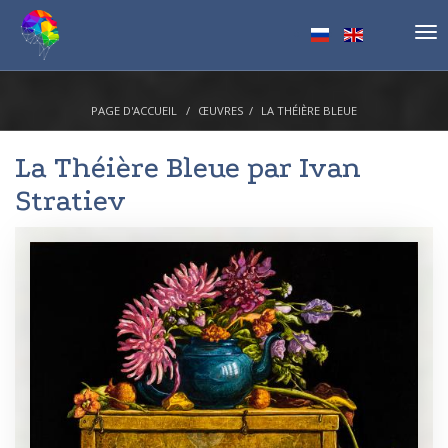
Tog
nav
PAGE D'ACCUEIL
ŒUVRES
LA THÉIÈRE BLEUE
La Théière Bleue par
Ivan
Stratiev