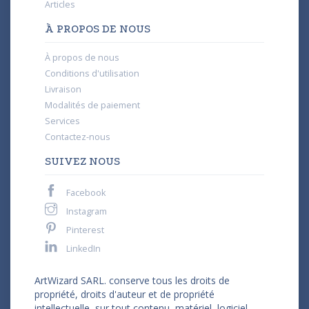
Articles
À PROPOS DE NOUS
À propos de nous
Conditions d'utilisation
Livraison
Modalités de paiement
Services
Contactez-nous
SUIVEZ NOUS
Facebook
Instagram
Pinterest
LinkedIn
ArtWizard SARL. conserve tous les droits de
propriété, droits d'auteur et de propriété
intellectuelle, sur tout contenu, matériel, logiciel,