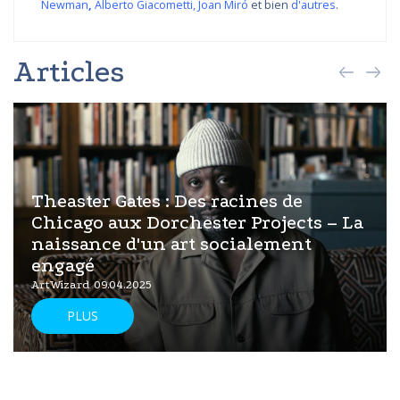
Newman
,
Alberto Giacometti
,
Joan Miró
et bien
d'autres
.
Articles
Theaster Gates : Des racines de
Chicago aux Dorchester Projects – La
naissance d'un art socialement
engagé
ArtWizard 09.04.2025
PLUS