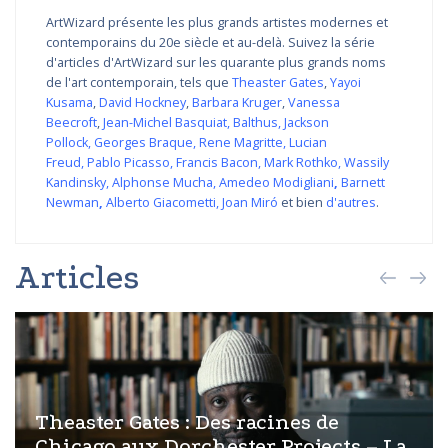
ArtWizard présente les plus grands artistes modernes et
contemporains du 20e siècle et au-delà. Suivez la série
d'articles d'ArtWizard sur les quarante plus grands noms
de l'art contemporain, tels que
Theaster Gates
,
Yayoi
Kusama
,
David Hockney
,
Barbara Kruger
,
Vanessa
Beecroft
,
Jean-Michel Basquiat
,
Balthus
,
Jackson
Pollock
,
Georges Braque
,
Rene Magritte
,
Lucian
Freud
,
Pablo Picasso
,
Francis Bacon
,
Mark Rothko
,
Wassily
Kandinsky
,
Alphonse Mucha
,
Amedeo Modigliani
,
Barnett
Newman
,
Alberto Giacometti
,
Joan Miró
et bien
d'autres
.
Articles
Theaster Gates : Des racines de
Chicago aux Dorchester Projects – La