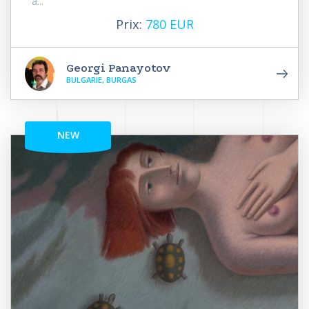
à...
Prix:
780 EUR
Georgi Panayotov
BULGARIE, BURGAS
NEW