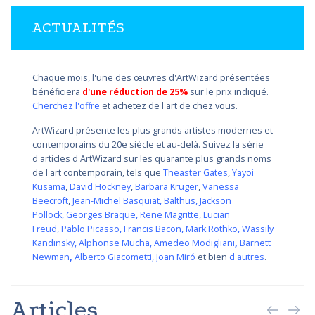
ACTUALITÉS
Chaque mois, l'une des œuvres d'ArtWizard présentées
bénéficiera
d'une réduction de 25%
sur le prix indiqué.
Cherchez l'offre
et achetez de l'art de chez vous.
ArtWizard présente les plus grands artistes modernes et
contemporains du 20e siècle et au-delà. Suivez la série
d'articles d'ArtWizard sur les quarante plus grands noms
de l'art contemporain, tels que
Theaster Gates
,
Yayoi
Kusama
,
David Hockney
,
Barbara Kruger
,
Vanessa
Beecroft
,
Jean-Michel Basquiat
,
Balthus
,
Jackson
Pollock
,
Georges Braque
,
Rene Magritte
,
Lucian
Freud
,
Pablo Picasso
,
Francis Bacon
,
Mark Rothko
,
Wassily
Kandinsky
,
Alphonse Mucha
,
Amedeo Modigliani
,
Barnett
Newman
,
Alberto Giacometti
,
Joan Miró
et bien
d'autres
.
Articles