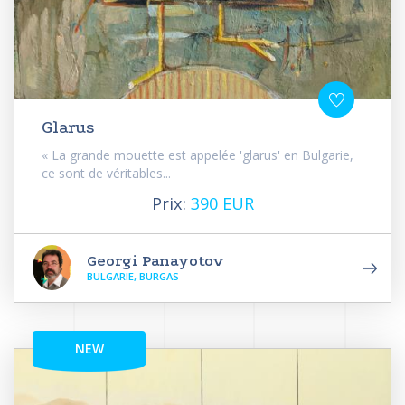
Glarus
« La grande mouette est appelée 'glarus' en Bulgarie,
ce sont de véritables...
Prix:
390 EUR
Georgi Panayotov
BULGARIE, BURGAS
NEW